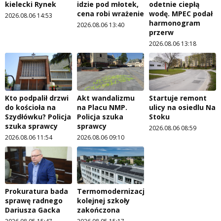
kielecki Rynek
idzie pod młotek,
odetnie ciepłą
cena robi wrażenie
wodę. MPEC podał
2026.08.06 14:53
harmonogram
2026.08.06 13:40
przerw
2026.08.06 13:18
Kto podpalił drzwi
Akt wandalizmu
Startuje remont
do kościoła na
na Placu NMP.
ulicy na osiedlu Na
Szydłówku? Policja
Policja szuka
Stoku
szuka sprawcy
sprawcy
2026.08.06 08:59
2026.08.06 11:54
2026.08.06 09:10
Prokuratura bada
Termomodernizacja
sprawę radnego
kolejnej szkoły
Dariusza Gacka
zakończona