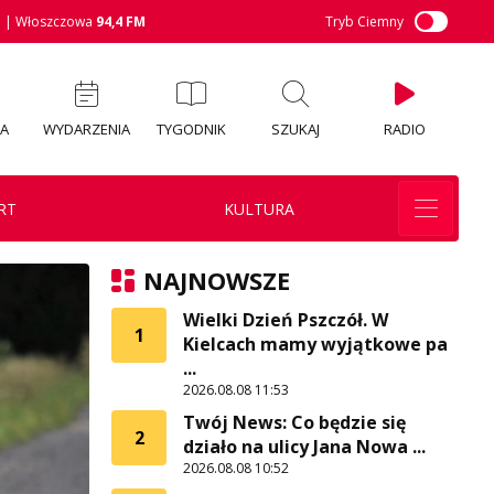
M
| Włoszczowa
94,4 FM
Tryb Ciemny
IA
WYDARZENIA
TYGODNIK
SZUKAJ
RADIO
RT
KULTURA
NAJNOWSZE
Wielki Dzień Pszczół. W
1
Kielcach mamy wyjątkowe pa
...
2026.08.08 11:53
Twój News: Co będzie się
2
działo na ulicy Jana Nowa ...
2026.08.08 10:52