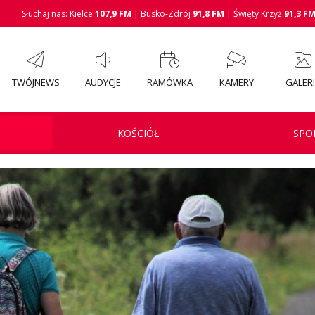
Słuchaj nas: Kielce
107,9 FM
| Busko-Zdrój
91,8 FM
| Święty Krzyż
91,3 F
TWÓJNEWS
AUDYCJE
RAMÓWKA
KAMERY
GALER
KOŚCIÓŁ
SPO