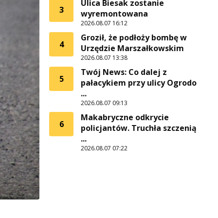
Ulica Biesak zostanie
3
wyremontowana
2026.08.07 16:12
Groził, że podłoży bombę w
4
Urzędzie Marszałkowskim
2026.08.07 13:38
Twój News: Co dalej z
5
pałacykiem przy ulicy Ogrodo
...
2026.08.07 09:13
Makabryczne odkrycie
6
policjantów. Truchła szczenią
...
2026.08.07 07:22