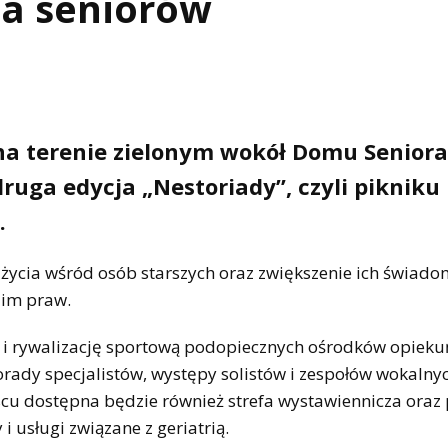
la seniorów
 na terenie zielonym wokół Domu Seniora
 druga edycja „Nestoriady”, czyli pikniku
.
ycia wśród osób starszych oraz zwiększenie ich świado
 im praw.
 i rywalizację sportową podopiecznych ośrodków opieku
rady specjalistów, występy solistów i zespołów wokalnyc
scu dostępna będzie również strefa wystawiennicza oraz 
 i usługi związane z geriatrią.