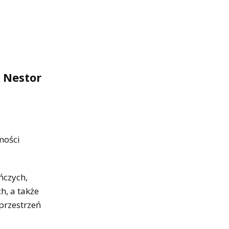
 Nestor
mości
ńczych,
h, a także
przestrzeń