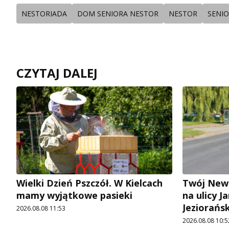
NESTORIADA
DOM SENIORA NESTOR
NESTOR
SENI
CZYTAJ DALEJ
Wielki Dzień Pszczół. W Kielcach
Twój News
mamy wyjątkowe pasieki
na ulicy 
Jeziorańs
2026.08.08 11:53
2026.08.08 10:5