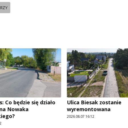
ORZY
: Co będzie się działo
Ulica Biesak zostanie
Jana Nowaka
wyremontowana
kiego?
2026.08.07 16:12
2