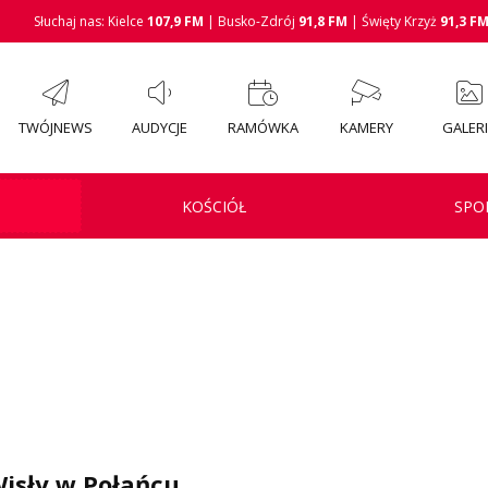
Słuchaj nas: Kielce
107,9 FM
| Busko-Zdrój
91,8 FM
| Święty Krzyż
91,3 F
TWÓJNEWS
AUDYCJE
RAMÓWKA
KAMERY
GALER
KOŚCIÓŁ
SPO
u
isły w Połańcu.