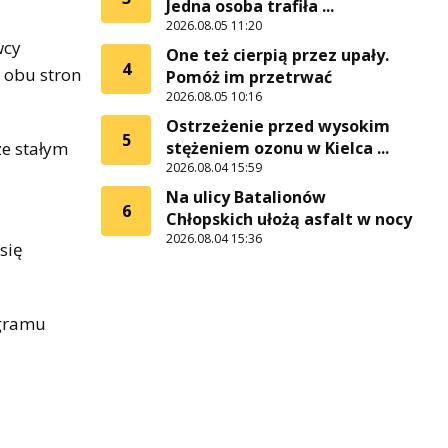
Jedna osoba trafiła ...
2026.08.05 11:20
wcy
One też cierpią przez upały.
4
z obu stron
Pomóż im przetrwać
2026.08.05 10:16
Ostrzeżenie przed wysokim
5
ze stałym
stężeniem ozonu w Kielca ...
2026.08.04 15:59
Na ulicy Batalionów
6
Chłopskich ułożą asfalt w nocy
2026.08.04 15:36
się
ogramu