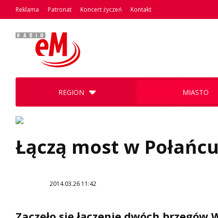
Reklama
Patronat
Koncert życzeń
Kontakt
REGION
MIASTO
Łączą most w Połańc
2014.03.26 11:42
Zaczęło się łączenie dwóch brzegów W