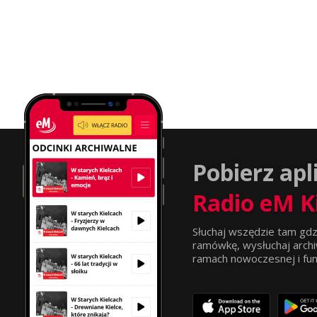
Pobierz apl
Radio eM K
Słuchaj wszędzie tam gdz
ramówkę, wysłuchaj archi
ramach nowoczesnej i funkc