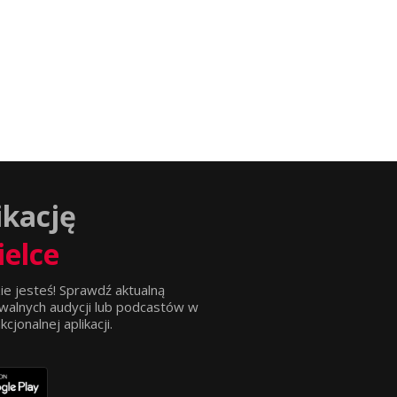
ikację
ielce
ie jesteś! Sprawdź aktualną
walnych audycji lub podcastów w
jonalnej aplikacji.