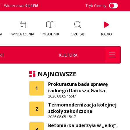
M
| Włoszczowa
94,4 FM
Tryb Ciemny
IA
WYDARZENIA
TYGODNIK
SZUKAJ
RADIO
RT
KULTURA
NAJNOWSZE
Prokuratura bada sprawę
1
radnego Dariusza Gacka
2026.08.05 15:47
Termomodernizacja kolejnej
2
szkoły zakończona
2026.08.05 15:17
Betoniarka uderzyła w „elkę”.
3