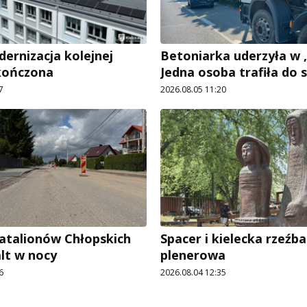
rnizacja kolejnej
Betoniarka uderzyła w „
kończona
Jedna osoba trafiła do s
7
2026.08.05 11:20
Batalionów Chłopskich
Spacer i kielecka rzeźba
alt w nocy
plenerowa
6
2026.08.04 12:35