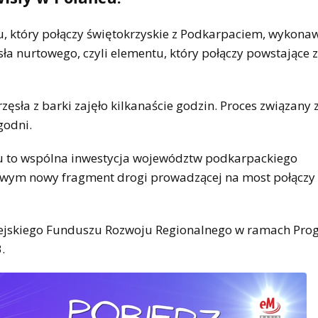
u, który połączy świętokrzyskie z Podkarpaciem, wykona
ła nurtowego, czyli elementu, który połączy powstające 
ęsła z barki zajęło kilkanaście godzin. Proces związany 
godni.
u to wspólna inwestycja województw podkarpackiego
owym nowy fragment drogi prowadzącej na most połączy 
pejskiego Funduszu Rozwoju Regionalnego w ramach Pr
.