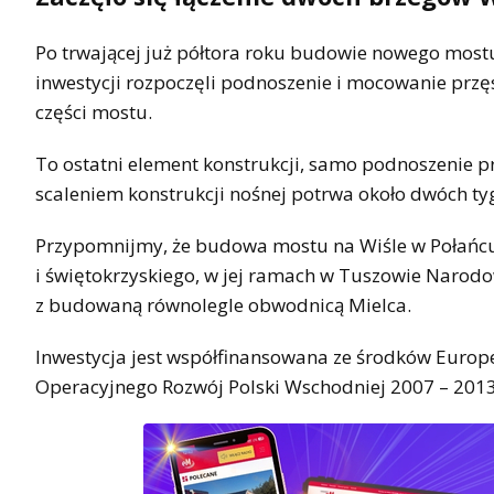
Po trwającej już półtora roku budowie nowego most
inwestycji rozpoczęli podnoszenie i mocowanie przęs
części mostu.
To ostatni element konstrukcji, samo podnoszenie prz
scaleniem konstrukcji nośnej potrwa około dwóch ty
Przypomnijmy, że budowa mostu na Wiśle w Połańc
i świętokrzyskiego, w jej ramach w Tuszowie Narod
z budowaną równolegle obwodnicą Mielca.
Inwestycja jest współfinansowana ze środków Euro
Operacyjnego Rozwój Polski Wschodniej 2007 – 2013