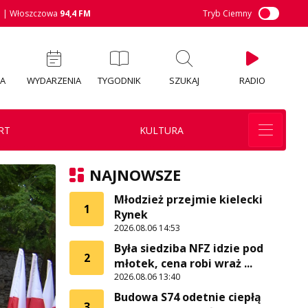
M
| Włoszczowa
94,4 FM
Tryb Ciemny
IA
WYDARZENIA
TYGODNIK
SZUKAJ
RADIO
RT
KULTURA
NAJNOWSZE
Młodzież przejmie kielecki
1
Rynek
2026.08.06 14:53
Była siedziba NFZ idzie pod
2
młotek, cena robi wraż ...
2026.08.06 13:40
Budowa S74 odetnie ciepłą
3