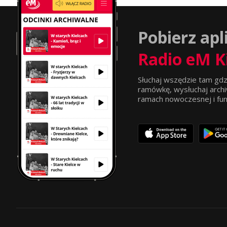
Pobierz apl
Radio eM K
Słuchaj wszędzie tam gdz
ramówkę, wysłuchaj archi
ramach nowoczesnej i funkc