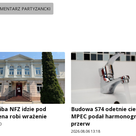
MENTARZ PARTYZANCKI
iba NFZ idzie pod
Budowa S74 odetnie cie
ena robi wrażenie
MPEC podał harmonog
przerw
0
2026.08.06 13:18