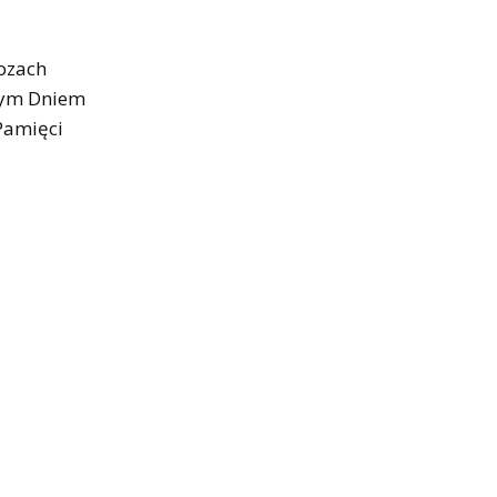
ozach
owym Dniem
Pamięci