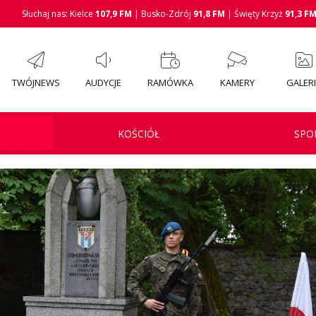
Słuchaj nas: Kielce
107,9 FM
| Busko-Zdrój
91,8 FM
| Święty Krzyż
91,3 F
TWÓJNEWS
AUDYCJE
RAMÓWKA
KAMERY
GALER
KOŚCIÓŁ
SPO