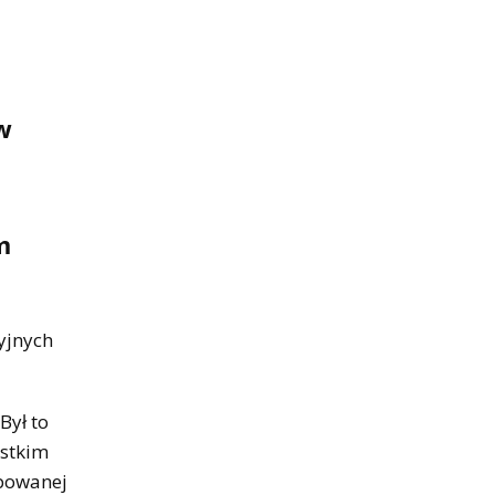
w
m
yjnych
Był to
ystkim
upowanej