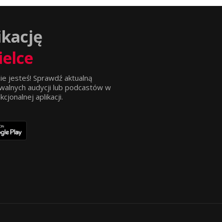
ikację
ielce
ie jesteś! Sprawdź aktualną
walnych audycji lub podcastów w
jonalnej aplikacji.