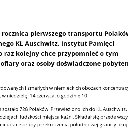
. rocznica pierwszego transportu Polakó
ego KL Auschwitz. Instytut Pamięci
o raz kolejny chce przypomnieć o tym
 ofiary oraz osoby doświadczone pobyte
dowanych i zmarłych w niemieckich obozach koncentrac
w niedzielę, 14 czerwca, o godzinie 10.
 zostało 728 Polaków. Przewieziono ich do KL Auschwitz. 
ziejach ludzkości miejsca kaźni. Składał się przede wsz
ły nieudane próby przekroczenia południowej granicy ok