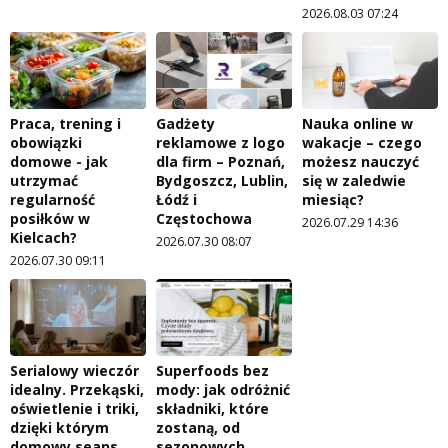
2026.08.03 07:24
Praca, trening i
Gadżety
Nauka online w
obowiązki
reklamowe z logo
wakacje – czego
domowe - jak
dla firm – Poznań,
możesz nauczyć
utrzymać
Bydgoszcz, Lublin,
się w zaledwie
regularność
Łódź i
miesiąc?
posiłków w
Częstochowa
2026.07.29 14:36
Kielcach?
2026.07.30 08:07
2026.07.30 09:11
Serialowy wieczór
Superfoods bez
idealny. Przekąski,
mody: jak odróżnić
oświetlenie i triki,
składniki, które
dzięki którym
zostaną, od
domowy seans
sezonowych