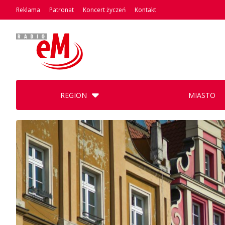
Reklama
Patronat
Koncert życzeń
Kontakt
REGION
MIASTO