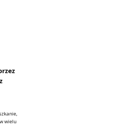
przez
z
szkanie,
 w wielu