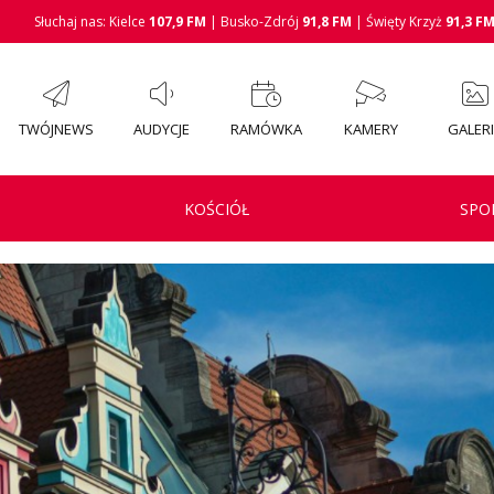
Słuchaj nas: Kielce
107,9 FM
| Busko-Zdrój
91,8 FM
| Święty Krzyż
91,3 F
TWÓJNEWS
AUDYCJE
RAMÓWKA
KAMERY
GALER
KOŚCIÓŁ
SPO