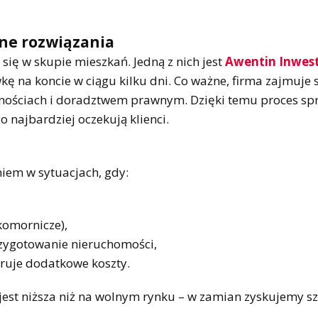
lne rozwiązania
 się w skupie mieszkań. Jedną z nich jest
Awentin Inwes
ę na koncie w ciągu kilku dni. Co ważne, firma zajmuje s
lnościach i doradztwem prawnym. Dzięki temu proces sp
go najbardziej oczekują klienci.
iem w sytuacjach, gdy:
komornicze),
rzygotowanie nieruchomości,
eruje dodatkowe koszty.
jest niższa niż na wolnym rynku – w zamian zyskujemy s