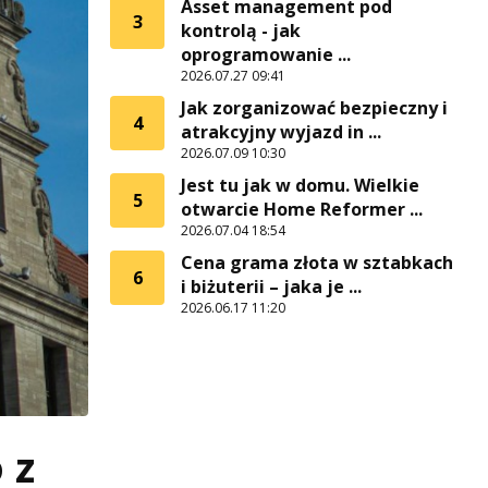
Asset management pod
3
kontrolą - jak
oprogramowanie ...
2026.07.27 09:41
Jak zorganizować bezpieczny i
4
atrakcyjny wyjazd in ...
2026.07.09 10:30
Jest tu jak w domu. Wielkie
5
otwarcie Home Reformer ...
2026.07.04 18:54
Cena grama złota w sztabkach
6
i biżuterii – jaka je ...
2026.06.17 11:20
 z