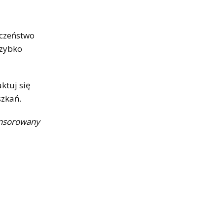
eczeństwo
szybko
ktuj się
szkań.
onsorowany