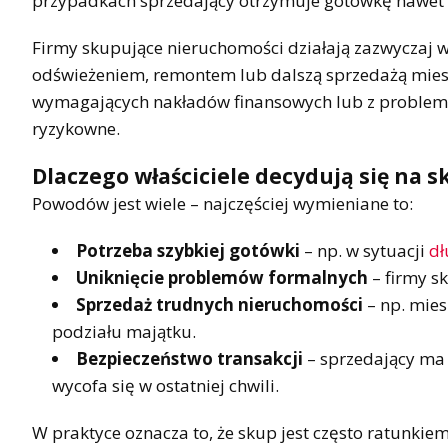
przypadkach sprzedający otrzymuje gotówkę nawet w 
Firmy skupujące nieruchomości działają zazwyczaj w
odświeżeniem, remontem lub dalszą sprzedażą mies
wymagających nakładów finansowych lub z problem
ryzykowne.
Dlaczego właściciele decydują się na s
Powodów jest wiele – najczęściej wymieniane to:
Potrzeba szybkiej gotówki
– np. w sytuacji
d
Uniknięcie problemów formalnych
– firmy s
Sprzedaż trudnych nieruchomości
– np. mies
podziału majątku.
Bezpieczeństwo transakcji
– sprzedający ma 
wycofa się w ostatniej chwili.
W praktyce oznacza to, że skup jest często ratunkie