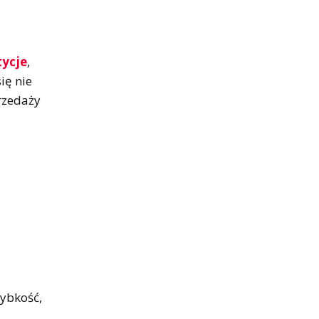
tycje
,
ię nie
rzedaży
zybkość,