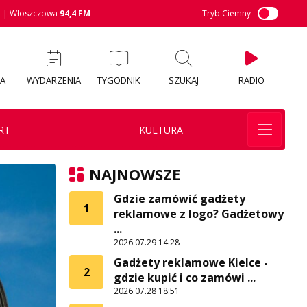
M
| Włoszczowa
94,4 FM
Tryb Ciemny
IA
WYDARZENIA
TYGODNIK
SZUKAJ
RADIO
RT
KULTURA
NAJNOWSZE
Gdzie zamówić gadżety
1
reklamowe z logo? Gadżetowy
...
2026.07.29 14:28
Gadżety reklamowe Kielce -
2
gdzie kupić i co zamówi ...
2026.07.28 18:51