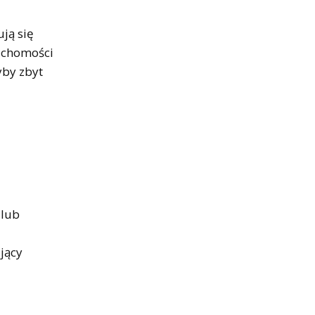
ją się
uchomości
by zbyt
 lub
jący