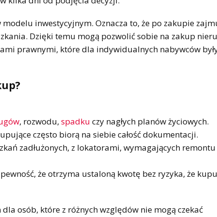
kilka dni od podjęcia decyzji.
 modelu inwestycyjnym. Oznacza to, że po zakupie zajmu
zkania. Dzięki temu mogą pozwolić sobie na zakup nier
ami prawnymi, które dla indywidualnych nabywców były
kup?
ługów
, rozwodu,
spadku
czy nagłych planów życiowych.
kupujące często biorą na siebie całość dokumentacji.
zkań zadłużonych, z lokatorami, wymagających remontu
pewność, że otrzyma ustaloną kwotę bez ryzyka, że kupu
m dla osób, które z różnych względów nie mogą czekać