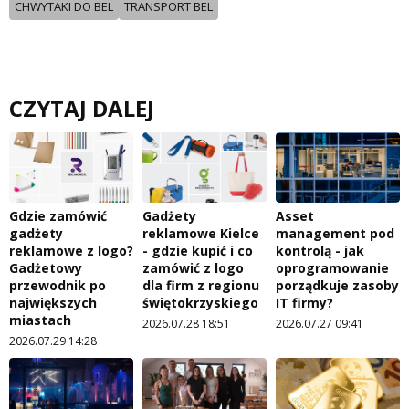
CHWYTAKI DO BEL
TRANSPORT BEL
CZYTAJ DALEJ
Gdzie zamówić
Gadżety
Asset
gadżety
reklamowe Kielce
management pod
reklamowe z logo?
- gdzie kupić i co
kontrolą - jak
Gadżetowy
zamówić z logo
oprogramowanie
przewodnik po
dla firm z regionu
porządkuje zasoby
największych
świętokrzyskiego
IT firmy?
miastach
2026.07.28 18:51
2026.07.27 09:41
2026.07.29 14:28