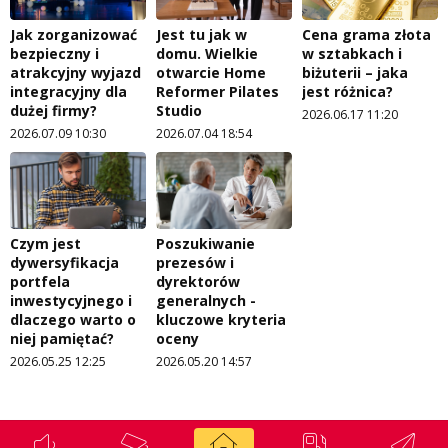
Jak zorganizować
Jest tu jak w
Cena grama złota
bezpieczny i
domu. Wielkie
w sztabkach i
atrakcyjny wyjazd
otwarcie Home
biżuterii – jaka
integracyjny dla
Reformer Pilates
jest różnica?
dużej firmy?
Studio
2026.06.17 11:20
2026.07.09 10:30
2026.07.04 18:54
Czym jest
Poszukiwanie
dywersyfikacja
prezesów i
portfela
dyrektorów
inwestycyjnego i
generalnych -
dlaczego warto o
kluczowe kryteria
niej pamiętać?
oceny
2026.05.25 12:25
2026.05.20 14:57