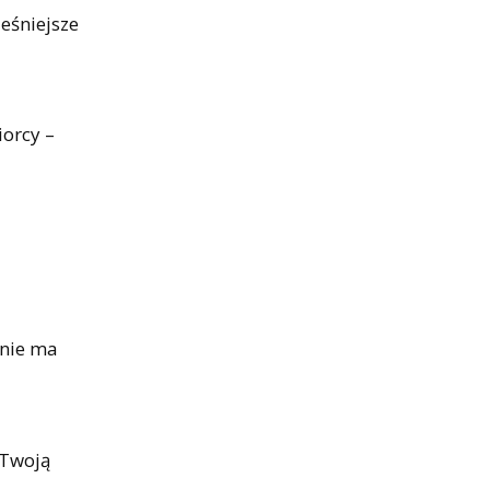
eśniejsze
iorcy –
 nie ma
 Twoją