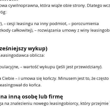
owa cywilnoprawna, która wiąże obie strony. Dlatego wcz
róg:
), – cesji leasingu na inny podmiot, – porozumienia
szkody całkowitej), – rozwiązania umowy z winy leasingob
cześniejszy wykup)
Leasingodawca oblicza:
ulacyjne, – wartość wykupu (jeśli jest przewidziany).
Ciebie – i umowa się kończy. Minusem jest to, że często
 leasingował do końca.
 na inną osobę lub firmę
ga na znalezieniu nowego leasingobiorcy, który przejmie
.