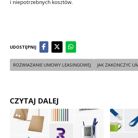
i niepotrzebnych kosztów.
UDOSTĘPNIJ
ROZWIAZANIE UMOWY LEASINGOWEJ
JAK ZAKONCZYC U
CZYTAJ DALEJ