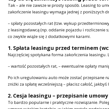
Tak – ale nie zawsze w prosty sposób. Leasing to um
zakończenie leasingu wymaga jednej z poniższych d
– spłaty pozostałych rat (tzw. wykup przedterminowy
z leasingodawcą (np. oddanie pojazdu i rozliczenie 
co zwykle wiąże się z dodatkowymi karami.
1. Spłata leasingu przed terminem (w
Najczęściej spotykana forma zakończenia leasingu. 
– wartość pozostałych rat, – ewentualne opłaty manip
Po ich uregulowaniu auto może zostać przepisane na 
zniżki za spłatę wcześniejszą – płacisz całość, jakbyś
2. Cesja leasingu – przepisanie umowy
To bardzo popularne i praktyczne rozwiązanie. Pole
umowę w takim kształcie, w jakim została podpisana