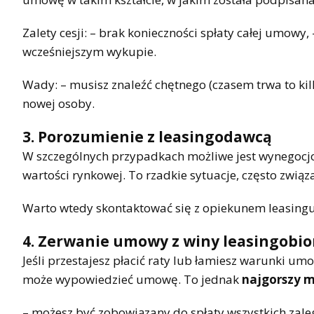
Zalety cesji: – brak konieczności spłaty całej umowy, 
wcześniejszym wykupie.
Wady: – musisz znaleźć chętnego (czasem trwa to kil
nowej osoby.
3. Porozumienie z leasingodawcą
W szczególnych przypadkach możliwe jest wynegocjow
wartości rynkowej. To rzadkie sytuacje, często zwią
Warto wtedy skontaktować się z opiekunem leasingu 
4. Zerwanie umowy z winy leasingobio
Jeśli przestajesz płacić raty lub łamiesz warunki um
może wypowiedzieć umowę. To jednak
najgorszy m
– możesz być zobowiązany do spłaty wszystkich zale