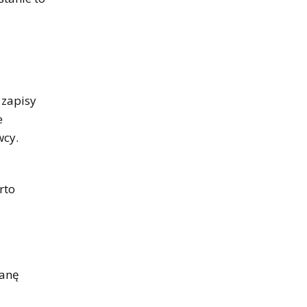
 zapisy
e
wcy.
rto
ianę