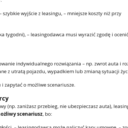
– szybkie wyjście z leasingu, – mniejsze koszty niż przy
ka tygodni), – leasingodawca musi wyrazić zgodę i oceni
anie indywidualnego rozwiązania – np. zwrot auta i roz
zane z utratą pojazdu, wypadkiem lub zmianą sytuacji życ
i zapytać o możliwe scenariusze.
rcy
owy (np. zaniżasz przebieg, nie ubezpieczasz auta), leas
ożliwy scenariusz
, bo:
głości, – leasingodawca może naliczyć kary umowne, – zo