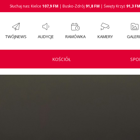
Słuchaj nas: Kielce
107,9 FM
| Busko-Zdrój
91,8 FM
| Święty Krzyż
91,3 F
TWÓJNEWS
AUDYCJE
RAMÓWKA
KAMERY
GALER
KOŚCIÓŁ
SPO