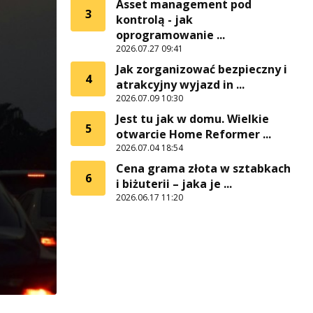
Asset management pod
3
kontrolą - jak
oprogramowanie ...
2026.07.27 09:41
Jak zorganizować bezpieczny i
4
atrakcyjny wyjazd in ...
2026.07.09 10:30
Jest tu jak w domu. Wielkie
5
otwarcie Home Reformer ...
2026.07.04 18:54
Cena grama złota w sztabkach
6
i biżuterii – jaka je ...
2026.06.17 11:20