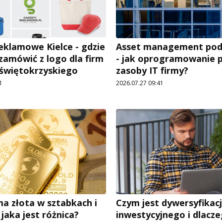
eklamowe Kielce - gdzie
Asset management pod
 zamówić z logo dla firm
- jak oprogramowanie 
 świętokrzyskiego
zasoby IT firmy?
1
2026.07.27 09:41
a złota w sztabkach i
Czym jest dywersyfikacj
– jaka jest różnica?
inwestycyjnego i dlacz