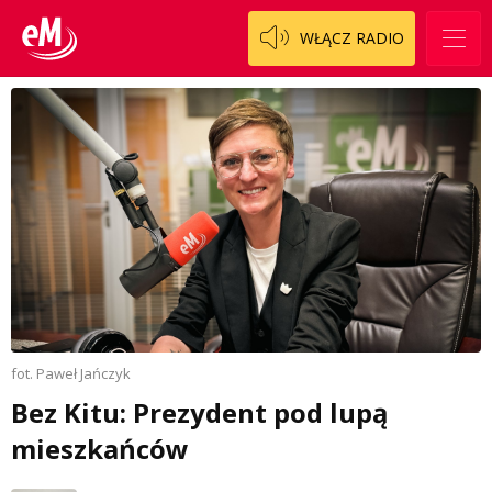
WŁĄCZ RADIO
fot. Paweł Jańczyk
Bez Kitu: Prezydent pod lupą
mieszkańców