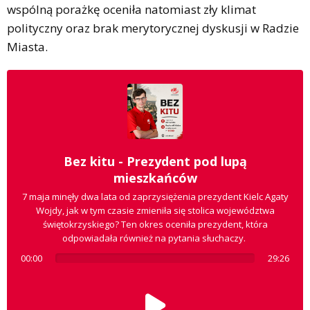
wspólną porażkę oceniła natomiast zły klimat
polityczny oraz brak merytorycznej dyskusji w Radzie
Miasta.
Bez kitu - Prezydent pod lupą
mieszkańców
7 maja minęły dwa lata od zaprzysiężenia prezydent Kielc Agaty
Wojdy, jak w tym czasie zmieniła się stolica województwa
świętokrzyskiego? Ten okres oceniła prezydent, która
odpowiadała również na pytania słuchaczy.
00:00
29:26