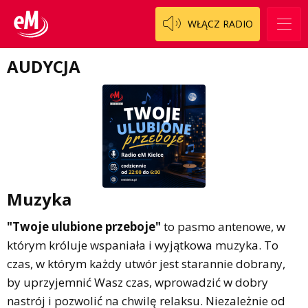
Polityka prywatności
Weekend z blondynką
WŁĄCZ RADIO
W starych Kielcach
ZNAJDZIESZ NAS TAKŻE NA
AUDYCJA
Wszystko w temacie
Muzyka
"Twoje ulubione przeboje"
to pasmo antenowe, w
którym króluje wspaniała i wyjątkowa muzyka. To
czas, w którym każdy utwór jest starannie dobrany,
by uprzyjemnić Wasz czas, wprowadzić w dobry
nastrój i pozwolić na chwilę relaksu. Niezależnie od