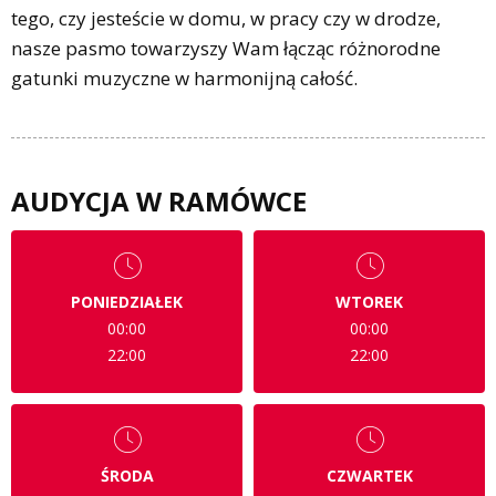
tego, czy jesteście w domu, w pracy czy w drodze,
nasze pasmo towarzyszy Wam łącząc różnorodne
gatunki muzyczne w harmonijną całość.
AUDYCJA W RAMÓWCE
PONIEDZIAŁEK
WTOREK
00:00
00:00
22:00
22:00
ŚRODA
CZWARTEK