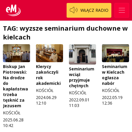
Patronat
Staszowski
Cały ten sport
WŁĄCZ RADIO
Koncert życzeń
Włoszczowski
Dzieciaki Cudaki
Kontakt
TAG: wyzsze seminarium duchowne w
Fascynująca nauka
kielcach
O nas
Historia na fali
Regulamin programu Patron
Modna kultura
Biskup Jan
Klerycy
Seminarium
Zespół
OdNowa
Seminarium
Piotrowski:
zakończyli
w Kielcach
wciąż
Na drodze
rok
ogłasza
Logo do pobrania
Pacjent, którego nie zapomnę
przyjmuje
do
akademicki
nabór
chętnych
kapłaństwa
KOŚCIÓŁ
KOŚCIÓŁ
Regulamin konkursów
Pasjonaci
KOŚCIÓŁ
trzeba
2024.06.29
2022.05.19
2022.09.01
tęsknić za
Regulamin przesyłania materiałów
Piąta strona świata
12:10
12:36
11:03
Jezusem
KOŚCIÓŁ
Regulamin sklepu internetowego
Prawdę mówiąc
2025.06.28
10:42
Regulamin darowizn
Słowo Dnia