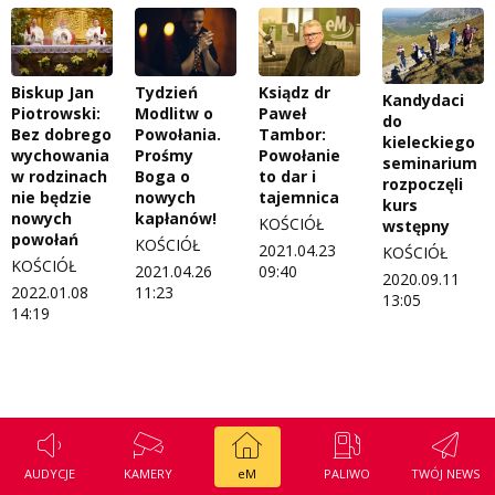
Regulamin konkursu Zwierzak naszej klasy
Tak wierzę
Polityka prywatności
Weekend z blondynką
Biskup Jan
Tydzień
Ksiądz dr
Kandydaci
W starych Kielcach
Piotrowski:
Modlitw o
Paweł
do
ZNAJDZIESZ NAS TAKŻE NA
Bez dobrego
Powołania.
Tambor:
kieleckiego
wychowania
Prośmy
Powołanie
Wszystko w temacie
seminarium
w rodzinach
Boga o
to dar i
rozpoczęli
nie będzie
nowych
tajemnica
kurs
nowych
kapłanów!
KOŚCIÓŁ
wstępny
powołań
KOŚCIÓŁ
2021.04.23
KOŚCIÓŁ
KOŚCIÓŁ
2021.04.26
09:40
2020.09.11
2022.01.08
11:23
13:05
14:19
AUDYCJE
KAMERY
eM
PALIWO
TWÓJ NEWS