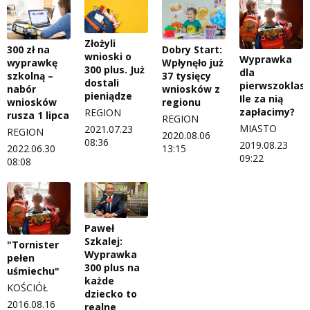
Złożyli
Dobry Start:
300 zł na
wnioski o
Wyprawka
Wpłynęło już
wyprawkę
300 plus. Już
dla
37 tysięcy
szkolną –
dostali
pierwszoklasi
wniosków z
nabór
pieniądze
Ile za nią
regionu
wniosków
zapłacimy?
REGION
rusza 1 lipca
REGION
MIASTO
2021.07.23
REGION
2020.08.06
08:36
2019.08.23
13:15
2022.06.30
09:22
08:08
Paweł
Szkalej:
"Tornister
Wyprawka
pełen
300 plus na
uśmiechu"
każde
KOŚCIÓŁ
dziecko to
2016.08.16
realne