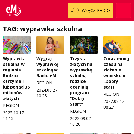
WŁĄCZ RADIO
Logo do pobrania
Pacjent, którego nie zapomnę
Regulamin konkursów
Pasjonaci
TAG: wyprawka szkolna
Regulamin przesyłania materiałów
Piąta strona świata
Regulamin sklepu internetowego
Prawdę mówiąc
Coraz mniej
Wyprawka
Trzysta
Wygraj
Regulamin darowizn
Słowo Dnia
czasu na
szkolna w
złotych na
wyprawkę
złożenie
regionie.
wyprawkę
szkolną w
Regulamin konkursu Zwierzak naszej klasy
Tak wierzę
wniosku o
Rodzice
szkolną -
Radiu eM!
„Dobry
otrzymali
rodzice
REGION
Polityka prywatności
Weekend z blondynką
start”
już ponad 36
oceniają
2024.08.27
milionów
program
REGION
W starych Kielcach
10:28
ZNAJDZIESZ NAS TAKŻE NA
złotych
"Dobry
2022.08.12
Start"
REGION
08:27
Wszystko w temacie
REGION
2025.10.17
11:13
2022.09.02
10:20