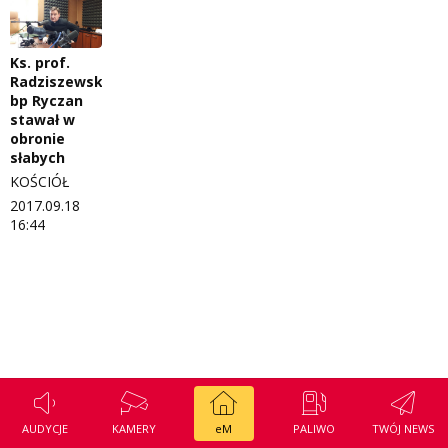
Regulamin konkursu Zwierzak naszej klasy
Tak wierzę
Polityka prywatności
Weekend z blondynką
Ks. prof.
Radziszewski:
bp Ryczan
W starych Kielcach
ZNAJDZIESZ NAS TAKŻE NA
stawał w
obronie
Wszystko w temacie
słabych
KOŚCIÓŁ
2017.09.18
16:44
AUDYCJE
KAMERY
eM
PALIWO
TWÓJ NEWS