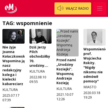
Patronat
Staszowski
Cały ten sport
WŁĄCZ RADIO
Koncert życzeń
Włoszczowski
Dzieciaki Cudaki
Kontakt
TAG: wspomnienie
Fascynująca nauka
O nas
Historia na fali
Regulamin programu Patron
Modna kultura
Nie żyje
Dziś Jerzy
Wspomnienie
Joanna
Pilch
prof.
Zespół
OdNowa
Kołaczkowska.
obchodziłby
Wojciecha
Przed nami
Wspomina ją
70.
Rokity.
„Urodziny
Logo do pobrania
Pacjent, którego nie zapomnę
nasz
urodziny....
"Nigdy
Koziejki”.
redakcyjny
KULTURA
nikomu nie
Wspomną
Regulamin konkursów
Pasjonaci
kolega i
odmówił
2022.08.10
Andrzeja
kielecki
pomocy"
09:55
Kozieję
kabareciarz
Regulamin przesyłania materiałów
Piąta strona świata
MIASTO
KULTURA
KULTURA
2020.03.18
Regulamin sklepu internetowego
Prawdę mówiąc
2021.10.07
2025.07.17
19:29
12:26
07:39
Regulamin darowizn
Słowo Dnia