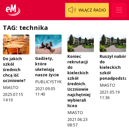
Staszowski
Cały ten sport
WŁĄCZ RADIO
Koncert życzeń
Włoszczowski
Dzieciaki Cudaki
Kontakt
TAG: technika
Fascynująca nauka
O nas
Historia na fali
Regulamin programu Patron
Modna kultura
Koniec
Ruszył nabór
Gadżety,
Do jakich
rekrutacji
do
Zespół
OdNowa
które
szkół
do
kieleckich
ułatwiają
średnich
kieleckich
szkół
Logo do pobrania
Pacjent, którego nie zapomnę
nasze życie
chcą iść
szkół
ponadpodsta
uczniowie?
PUBLICYSTYKA
średnich.
MIASTO
Regulamin konkursów
Pasjonaci
MIASTO
2021.09.05
Uczniowie
2021.05.19
11:40
2025.07.15
najchętniej
Regulamin przesyłania materiałów
Piąta strona świata
11:36
14:10
wybierali
licea
Regulamin sklepu internetowego
Prawdę mówiąc
MIASTO
2021.06.23
Regulamin darowizn
Słowo Dnia
08:57