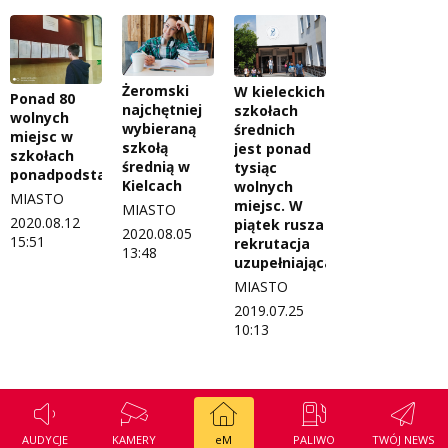
Regulamin konkursu Zwierzak naszej klasy
Tak wierzę
Polityka prywatności
Weekend z blondynką
W starych Kielcach
Żeromski
W kieleckich
Ponad 80
ZNAJDZIESZ NAS TAKŻE NA
najchętniej
szkołach
wolnych
wybieraną
średnich
Wszystko w temacie
miejsc w
szkołą
jest ponad
szkołach
średnią w
tysiąc
ponadpodstawowych
Kielcach
wolnych
MIASTO
miejsc. W
MIASTO
2020.08.12
piątek rusza
2020.08.05
15:51
rekrutacja
13:48
uzupełniająca
MIASTO
2019.07.25
10:13
AUDYCJE
KAMERY
eM
PALIWO
TWÓJ NEWS