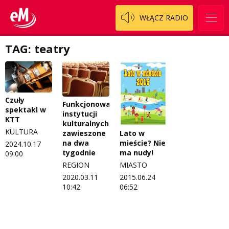
Patronat
Staszowski
Cały ten sport
WŁĄCZ RADIO
Koncert życzeń
Włoszczowski
Dzieciaki Cudaki
Kontakt
TAG: teatry
Fascynująca nauka
O nas
Historia na fali
Regulamin programu Patron
Modna kultura
Czuły
Funkcjonowanie
spektakl w
instytucji
Zespół
OdNowa
KTT
kulturalnych
KULTURA
Lato w
zawieszone
Logo do pobrania
Pacjent, którego nie zapomnę
mieście? Nie
na dwa
2024.10.17
ma nudy!
tygodnie
09:00
Regulamin konkursów
Pasjonaci
MIASTO
REGION
2015.06.24
2020.03.11
Regulamin przesyłania materiałów
Piąta strona świata
06:52
10:42
Regulamin sklepu internetowego
Prawdę mówiąc
Regulamin darowizn
Słowo Dnia