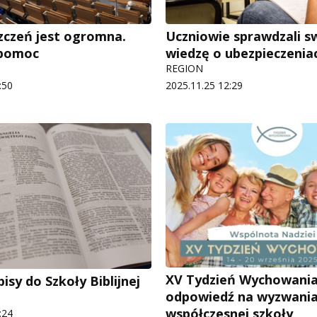
szczeń jest ogromna.
Uczniowie sprawdzali s
 pomoc
wiedzę o ubezpieczenia
REGION
:50
2025.11.25 12:29
XV Tydzień Wychowani
isy do Szkoły Biblijnej
odpowiedź na wyzwani
współczesnej szkoły
:24