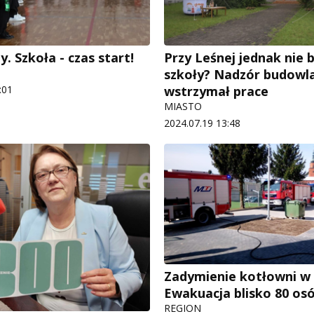
y. Szkoła - czas start!
Przy Leśnej jednak nie 
szkoły? Nadzór budowl
:01
wstrzymał prace
MIASTO
2024.07.19 13:48
Zadymienie kotłowni w 
Ewakuacja blisko 80 os
REGION