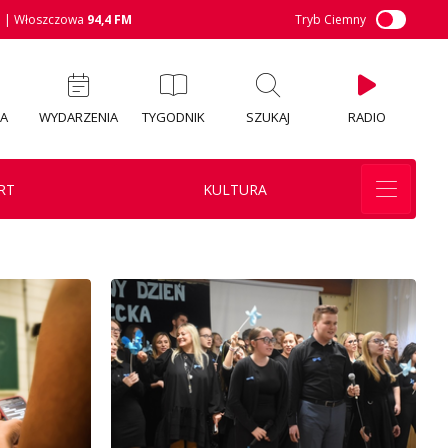
M
| Włoszczowa
94,4 FM
Tryb Ciemny
IA
WYDARZENIA
TYGODNIK
SZUKAJ
RADIO
RT
KULTURA