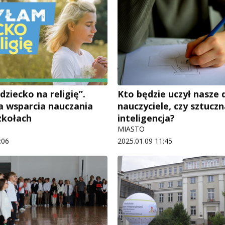
ziecko na religię”.
Kto będzie uczył nasze d
a wsparcia nauczania
nauczyciele, czy sztucz
szkołach
inteligencja?
MIASTO
:06
2025.01.09 11:45