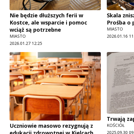
Nie będzie dłuższych ferii w
Skala zni
Kostce, ale wsparcie i pomoc
Prośba o
wciąż są potrzebne
MIASTO
MIASTO
2026.01.16 11
2026.01.27 12:25
Trwają zap
Uczniowie masowo rezygnują z
KOŚCIÓŁ
edukacji zdrowotnej w Kielcach
2025.09.30 09