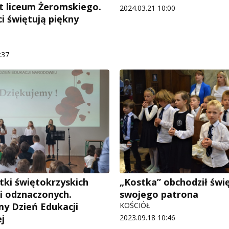
at liceum Żeromskiego.
2024.03.21 10:00
i świętują piękny
:37
etki świętokrzyskich
„Kostka” obchodził świ
li odznaczonych.
swojego patrona
y Dzień Edukacji
KOŚCIÓŁ
j
2023.09.18 10:46