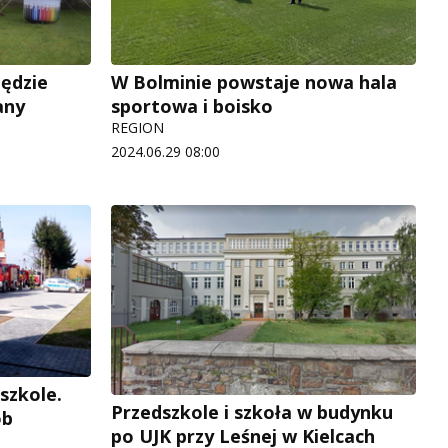
będzie
W Bolminie powstaje nowa hala
any
sportowa i boisko
REGION
2024.06.29 08:00
szkole.
Przedszkole i szkoła w budynku
ób
po UJK przy Leśnej w Kielcach