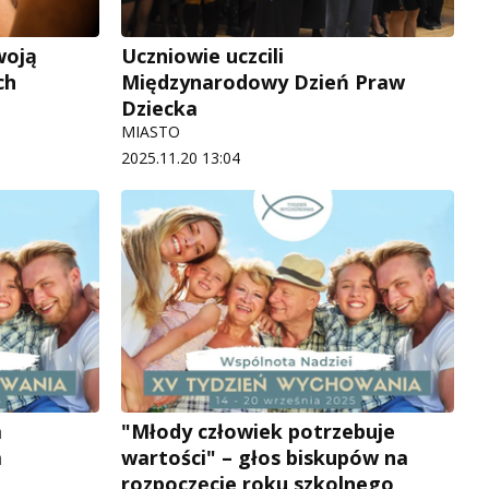
woją
Uczniowie uczcili
ch
Międzynarodowy Dzień Praw
Dziecka
MIASTO
2025.11.20 13:04
a
"Młody człowiek potrzebuje
a
wartości" – głos biskupów na
rozpoczęcie roku szkolnego