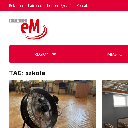
Reklama
Patronat
Koncert życzeń
Kontakt
REGION
MIASTO
TAG: szkola