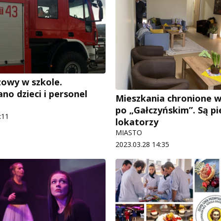
zowy w szkole.
o dzieci i personel
Mieszkania chronione 
po „Gałczyńskim”. Są pi
:11
lokatorzy
MIASTO
2023.03.28 14:35