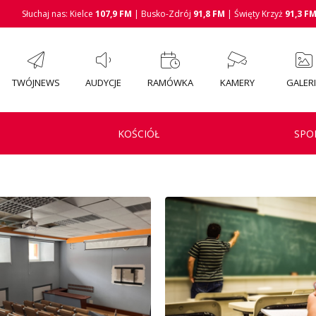
Słuchaj nas: Kielce
107,9 FM
| Busko-Zdrój
91,8 FM
| Święty Krzyż
91,3 F
TWÓJNEWS
AUDYCJE
RAMÓWKA
KAMERY
GALER
KOŚCIÓŁ
SPO