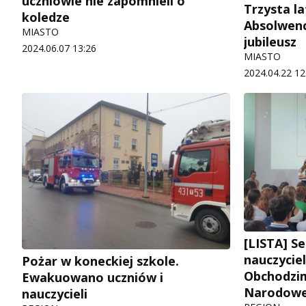
uczniowie nie zapomnieli o
Trzysta l
koledze
Absolwenc
MIASTO
jubileusz
2024.06.07 13:26
MIASTO
2024.04.22 12
[LISTA] S
nauczycie
Pożar w koneckiej szkole.
Obchodzim
Ewakuowano uczniów i
Narodowe
nauczycieli