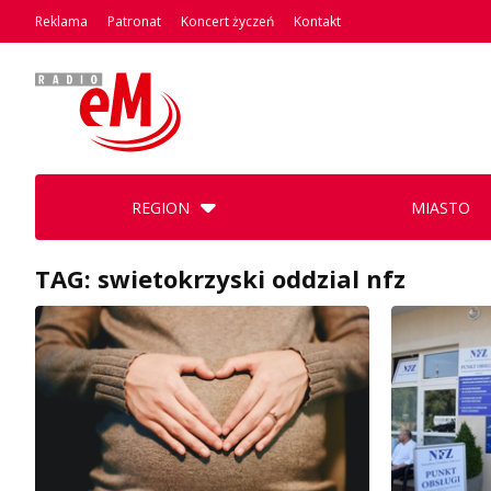
Reklama
Patronat
Koncert życzeń
Kontakt
REGION
MIASTO
TAG: swietokrzyski oddzial nfz