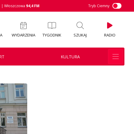
M
| Włoszczowa
94,4 FM
Tryb Ciemny
IA
WYDARZENIA
TYGODNIK
SZUKAJ
RADIO
RT
KULTURA