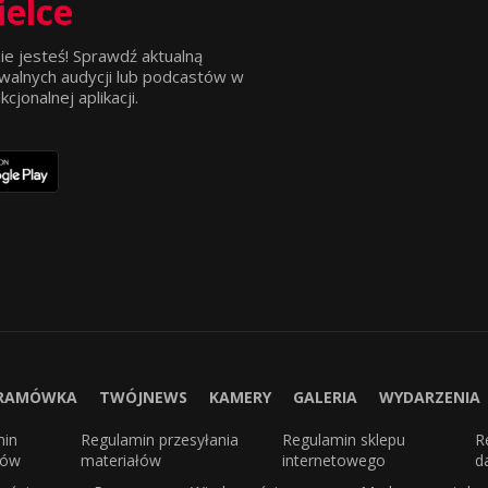
ielce
ie jesteś! Sprawdź aktualną
walnych audycji lub podcastów w
jonalnej aplikacji.
RAMÓWKA
TWÓJNEWS
KAMERY
GALERIA
WYDARZENIA
min
Regulamin przesyłania
Regulamin sklepu
R
sów
materiałów
internetowego
d