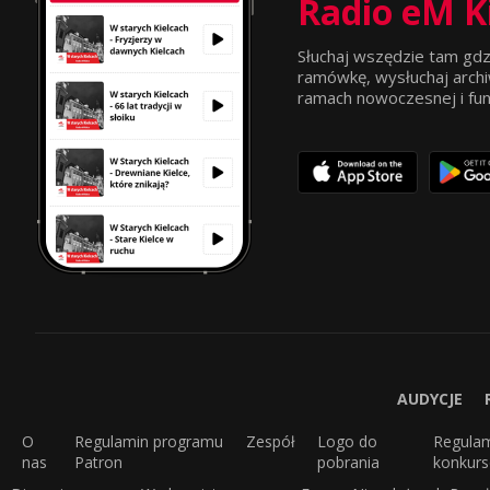
Radio eM K
Słuchaj wszędzie tam gdz
ramówkę, wysłuchaj archi
ramach nowoczesnej i funkc
AUDYCJE
O
Regulamin programu
Zespół
Logo do
Regula
nas
Patron
pobrania
konkur