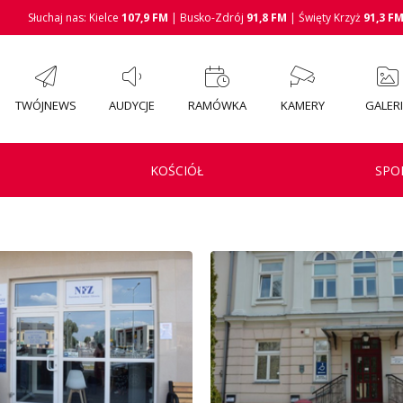
Słuchaj nas: Kielce
107,9 FM
| Busko-Zdrój
91,8 FM
| Święty Krzyż
91,3 F
TWÓJNEWS
AUDYCJE
RAMÓWKA
KAMERY
GALER
KOŚCIÓŁ
SPO