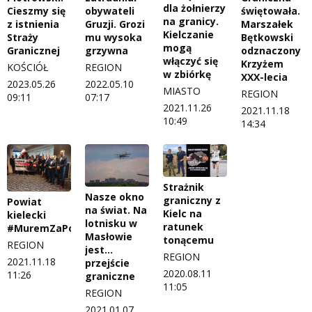
dla żołnierzy
Cieszmy się
obywateli
świętowała.
na granicy.
z istnienia
Gruzji. Grozi
Marszałek
Kielczanie
Straży
mu wysoka
Bętkowski
mogą
Granicznej
grzywna
odznaczony
włączyć się
Krzyżem
KOŚCIÓŁ
REGION
w zbiórkę
XXX-lecia
2023.05.26
2022.05.10
MIASTO
REGION
09:11
07:17
2021.11.26
2021.11.18
10:49
14:34
Strażnik
Nasze okno
graniczny z
Powiat
na świat. Na
Kielc na
kielecki
lotnisku w
ratunek
#MuremZaPolskimMundurem
Masłowie
tonącemu
REGION
jest…
REGION
2021.11.18
przejście
2020.08.11
11:26
graniczne
11:05
REGION
2021.01.07