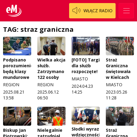
O nas
Historia na fali
WŁĄCZ RADIO
Regulamin programu Patron
Modna kultura
Zespół
OdNowa
TAG: straz graniczna
Logo do pobrania
Pacjent, którego nie zapomnę
Regulamin konkursów
Pasjonaci
Podpisano
Wielka akcja
[FOTO] Targi
Straż
Regulamin przesyłania materiałów
Piąta strona świata
porozumienie,
służb.
dla służb
Graniczna
będą klasy
Zatrzymano
rozpoczęte!
świętowała
Regulamin sklepu internetowego
Prawdę mówiąc
mundurowe
122 osoby
w Kielcach
MIASTO
REGION
REGION
MIASTO
2024.04.23
Regulamin darowizn
Słowo Dnia
2025.08.21
2025.06.12
14:25
2023.05.26
13:58
06:50
11:28
Regulamin konkursu Zwierzak naszej klasy
Tak wierzę
Polityka prywatności
Weekend z blondynką
W starych Kielcach
ZNAJDZIESZ NAS TAKŻE NA
Słodki wyraz
Biskup Jan
Nielegalnie
Straż
wdzięczności
Wszystko w temacie
Piotrowski:
zatrudniał
Graniczna