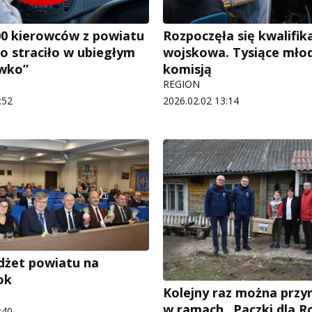
0 kierowców z powiatu
Rozpoczęła się kwalifik
go straciło w ubiegłym
wojskowa. Tysiące mło
awko”
komisją
REGION
:52
2026.02.02 13:14
dżet powiatu na
ok
Kolejny raz można przy
w ramach „Paczki dla R
:40