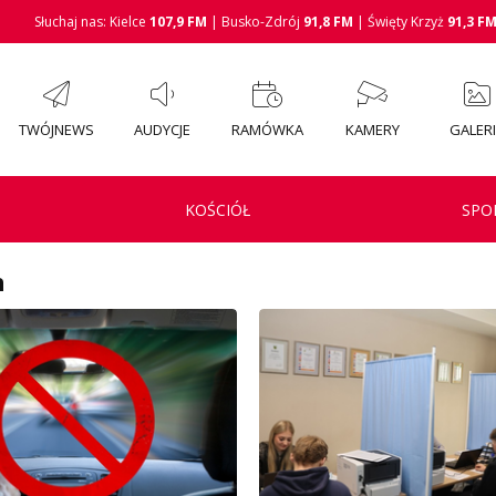
Słuchaj nas: Kielce
107,9 FM
| Busko-Zdrój
91,8 FM
| Święty Krzyż
91,3 F
TWÓJNEWS
AUDYCJE
RAMÓWKA
KAMERY
GALER
KOŚCIÓŁ
SPO
h