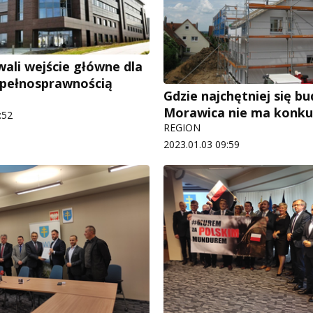
ali wejście główne dla
epełnosprawnością
Gdzie najchętniej się b
Morawica nie ma konku
:52
REGION
2023.01.03 09:59