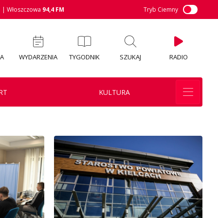
M
| Włoszczowa
94,4 FM
Tryb Ciemny
IA
WYDARZENIA
TYGODNIK
SZUKAJ
RADIO
RT
KULTURA