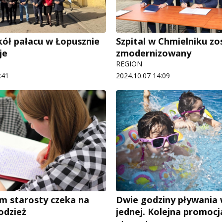
ół pałacu w Łopusznie
Szpital w Chmielniku zo
je
zmodernizowany
REGION
:41
2024.10.07 14:09
m starosty czeka na
Dwie godziny pływania 
odzież
jednej. Kolejna promocj