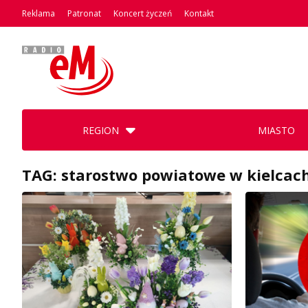
Reklama
Patronat
Koncert życzeń
Kontakt
REGION
MIASTO
TAG: starostwo powiatowe w kielcac