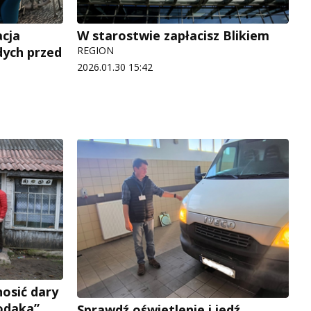
acja
W starostwie zapłacisz Blikiem
dych przed
REGION
2026.01.30 15:42
nosić dary
odaka”
Sprawdź oświetlenie i jedź