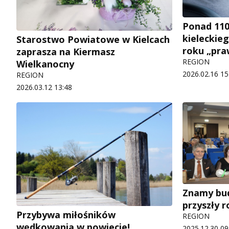
Ponad 110
kieleckie
Starostwo Powiatowe w Kielcach
roku „pr
zaprasza na Kiermasz
REGION
Wielkanocny
2026.02.16 15
REGION
2026.03.12 13:48
Znamy bu
przyszły r
Przybywa miłośników
REGION
wędkowania w powiecie!
2025.12.30 09