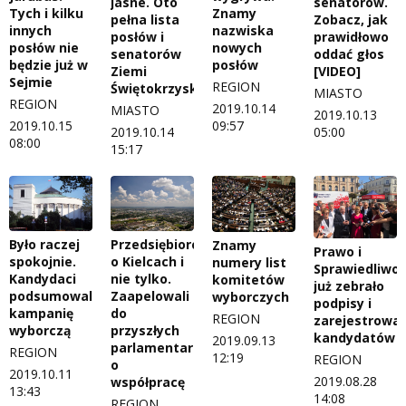
jasne. Oto
senatorów.
Tych i kilku
Znamy
pełna lista
Zobacz, jak
innych
nazwiska
posłów i
prawidłowo
posłów nie
nowych
senatorów
oddać głos
będzie już w
posłów
Ziemi
[VIDEO]
Sejmie
REGION
Świętokrzyskiej
MIASTO
REGION
2019.10.14
MIASTO
2019.10.13
2019.10.15
09:57
2019.10.14
05:00
08:00
15:17
Było raczej
Przedsiębiorcy
Znamy
Prawo i
spokojnie.
o Kielcach i
numery list
Sprawiedliwoś
Kandydaci
nie tylko.
komitetów
już zebrało
podsumowali
Zaapelowali
wyborczych
podpisy i
kampanię
do
REGION
zarejestrował
wyborczą
przyszłych
kandydatów
2019.09.13
parlamentarzystów
REGION
12:19
REGION
o
2019.10.11
2019.08.28
współpracę
13:43
14:08
REGION