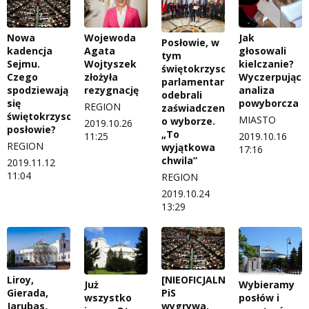
Nowa
Wojewoda
Jak
Posłowie, w
kadencja
Agata
głosowali
tym
Sejmu.
Wojtyszek
kielczanie?
świętokrzyscy
Czego
złożyła
Wyczerpująca
parlamentarzyści,
spodziewają
rezygnację
analiza
odebrali
się
powyborcza
REGION
zaświadczenia
świętokrzyscy
MIASTO
o wyborze.
2019.10.26
posłowie?
„To
11:25
2019.10.16
REGION
wyjątkowa
17:16
chwila”
2019.11.12
11:04
REGION
2019.10.24
13:29
Liroy,
[NIEOFICJALNIE]
Już
Wybieramy
Gierada,
PiS
wszystko
posłów i
Jarubas.
wygrywa.