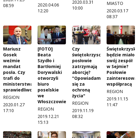
2020.03.31
MIASTO
2020.04.06
08:59
10:00
12:20
2020.03.17
08:37
Mariusz
[FOTO]
Czy
Świętokrzyski
Gosek
Beata
świętokrzyscy
będzie miało
weźmie
Szydło i
posłowie
swój zespół
mandat
Bartłomiej
zatrzymają
w Sejmie?
posła. Czy
Dorywalski
aborcję?
Posłowie
trafi do
otworzyli
"Opowiadamy
zainteresowa
ministerstwa
biuro
się za
współpracą
sprawiedliwości?
poselskie
ochroną
REGION
we
życia"
REGION
2019.11.15
Włoszczowie
REGION
2020.01.27
11:47
REGION
17:10
2019.11.19
2019.12.21
08:32
15:13