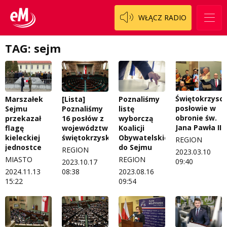
WŁĄCZ RADIO
TAG: sejm
Świętokrzysc
Marszałek
[Lista]
Poznaliśmy
posłowie w
Sejmu
Poznaliśmy
listę
obronie św.
przekazał
16 posłów z
wyborczą
Jana Pawła II
flagę
województwa
Koalicji
kieleckiej
świętokrzyskiego
Obywatelskiej
REGION
jednostce
do Sejmu
REGION
2023.03.10
MIASTO
REGION
09:40
2023.10.17
2024.11.13
08:38
2023.08.16
15:22
09:54