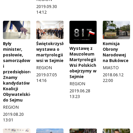
2019.09.30
14:12
Były
Świętokrzyska
Komisja
Wystawę z
minister,
wystawa o
Obrony
Mauzoleum
posłowie,
martyrologii
Narodowej
Martyrologii
samorządowcy
wsi w Sejmie
na Bukówce
Wsi Polskich
i
REGION
MIASTO
obejrzymy w
przedsiębiorcy.
2019.07.05
2018.06.12
Sejmie
Znamy
14:16
22:00
kandydatów
REGION
Koalicji
2019.06.28
Obywatelskiej
13:23
do Sejmu
REGION
2019.08.20
13:01