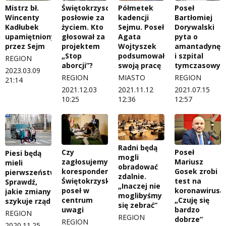
Mistrz bł.
Świętokrzyscy
Półmetek
Poseł
Wincenty
posłowie za
kadencji
Bartłomiej
Kadłubek
życiem. Kto
Sejmu. Poseł
Dorywalski
upamiętniony
głosował za
Agata
pyta o
przez Sejm
projektem
Wojtyszek
amantadynę
„Stop
podsumowała
i szpital
REGION
aborcji”?
swoją pracę
tymczasowy
2023.03.09
REGION
MIASTO
REGION
21:14
2021.12.03
2021.11.12
2021.07.15
10:25
12:36
12:57
Radni będą
Czy
Poseł
Piesi będą
mogli
zagłosujemy
Mariusz
mieli
obradować
korespondencyjnie?
Gosek zrobi
pierwszeństwo.
zdalnie.
Świętokrzyski
test na
Sprawdź,
„Inaczej nie
poseł w
koronawirusa
jakie zmiany
moglibyśmy
centrum
„Czuję się
szykuje rząd
się zebrać”
uwagi
bardzo
REGION
REGION
dobrze”
REGION
2020.11.25