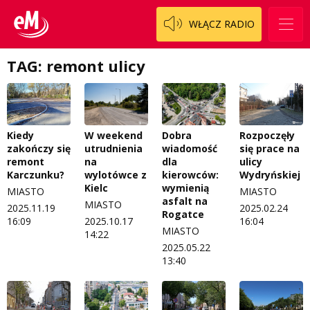
WŁĄCZ RADIO
TAG: remont ulicy
Kiedy
W weekend
Dobra
Rozpoczęły
zakończy się
utrudnienia
wiadomość
się prace na
remont
na
dla
ulicy
Karczunku?
wylotówce z
kierowców:
Wydryńskiej
Kielc
wymienią
MIASTO
MIASTO
asfalt na
MIASTO
2025.11.19
2025.02.24
Rogatce
16:09
2025.10.17
16:04
MIASTO
14:22
2025.05.22
13:40