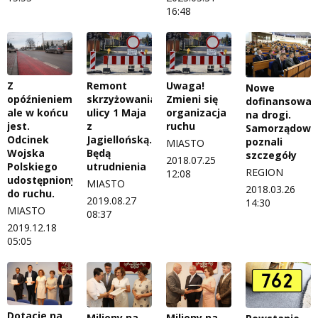
16:48
Z
Remont
Uwaga!
Nowe
opóźnieniem,
skrzyżowania
Zmieni się
dofinansowan
ale w końcu
ulicy 1 Maja
organizacja
na drogi.
jest.
z
ruchu
Samorządowc
Odcinek
Jagiellońską.
poznali
MIASTO
Wojska
Będą
szczegóły
2018.07.25
Polskiego
utrudnienia
REGION
12:08
udostępniony
MIASTO
2018.03.26
do ruchu.
2019.08.27
14:30
MIASTO
08:37
2019.12.18
05:05
Dotacje na
Miliony na
Miliony na