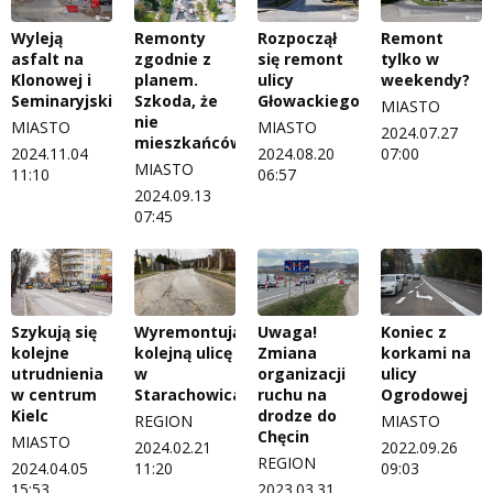
Wyleją
Remonty
Rozpoczął
Remont
asfalt na
zgodnie z
się remont
tylko w
Klonowej i
planem.
ulicy
weekendy?
Seminaryjskiej
Szkoda, że
Głowackiego
MIASTO
nie
MIASTO
MIASTO
2024.07.27
mieszkańców
2024.11.04
2024.08.20
07:00
MIASTO
11:10
06:57
2024.09.13
07:45
Szykują się
Wyremontują
Uwaga!
Koniec z
kolejne
kolejną ulicę
Zmiana
korkami na
utrudnienia
w
organizacji
ulicy
w centrum
Starachowicach
ruchu na
Ogrodowej
Kielc
drodze do
REGION
MIASTO
Chęcin
MIASTO
2024.02.21
2022.09.26
REGION
2024.04.05
11:20
09:03
15:53
2023.03.31