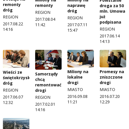
Powstanie
remonty
remonty
naprawę
droga za 50
dróg
dróg
mln. Umowa
REGION
już
REGION
REGION
2017.08.04
podpisana
2017.08.22
11:42
2017.07.11
REGION
14:16
15:47
2017.06.14
14:13
Miliony na
Promesy na
Wieści ze
Samorządy
lokalne
zniszczone
świętokrzyskich
chcą
drogi
drogi
dróg
remontować
MIASTO
MIASTO
REGION
drogi
2016.09.08
2016.07.20
2017.06.07
REGION
11:21
12:29
12:32
2017.02.01
14:16