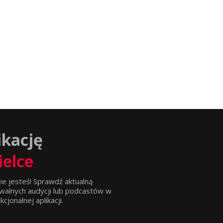
ikację
ielce
ie jesteś! Sprawdź aktualną
walnych audycji lub podcastów w
jonalnej aplikacji.