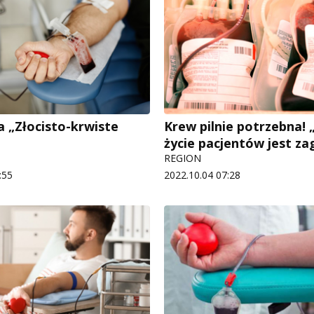
a „Złocisto-krwiste
Krew pilnie potrzebna! 
życie pacjentów jest z
REGION
:55
2022.10.04 07:28