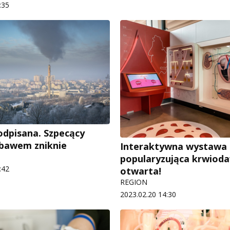
:35
dpisana. Szpecący
bawem zniknie
Interaktywna wystawa
popularyzująca krwiod
:42
otwarta!
REGION
2023.02.20 14:30