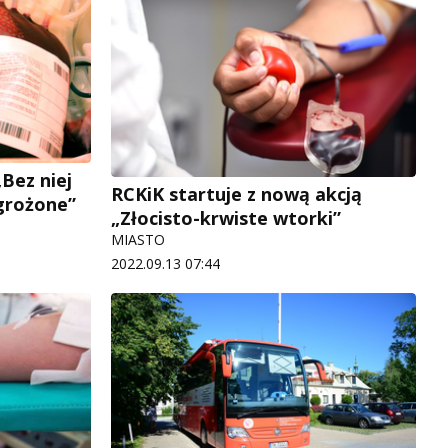
„Bez niej
RCKiK startuje z nową akcją
agrożone”
„Złocisto-krwiste wtorki”
MIASTO
2022.09.13 07:44