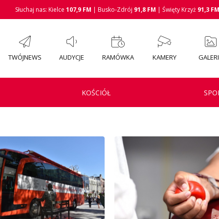
Słuchaj nas: Kielce
107,9 FM
| Busko-Zdrój
91,8 FM
| Święty Krzyż
91,3 F
TWÓJNEWS
AUDYCJE
RAMÓWKA
KAMERY
GALER
KOŚCIÓŁ
SPO