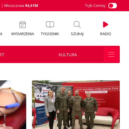
M
| Włoszczowa
94,4 FM
Tryb Ciemny
IA
WYDARZENIA
TYGODNIK
SZUKAJ
RADIO
RT
KULTURA