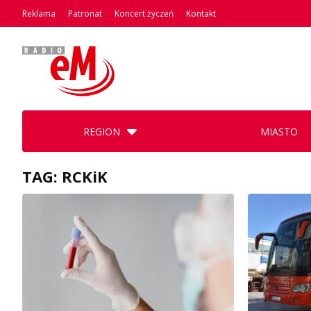
Reklama
Patronat
Koncert życzeń
Kontakt
REGION
MIASTO
TAG: RCKiK