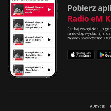
Pobierz apl
Radio eM K
Słuchaj wszędzie tam gdz
ramówkę, wysłuchaj archi
ramach nowoczesnej i funkc
AUDYCJE