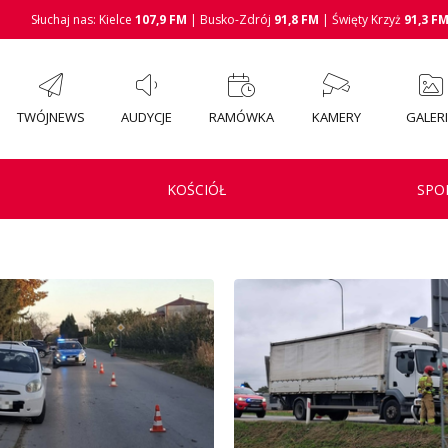
Słuchaj nas: Kielce
107,9 FM
| Busko-Zdrój
91,8 FM
| Święty Krzyż
91,3 F
TWÓJNEWS
AUDYCJE
RAMÓWKA
KAMERY
GALER
KOŚCIÓŁ
SPO