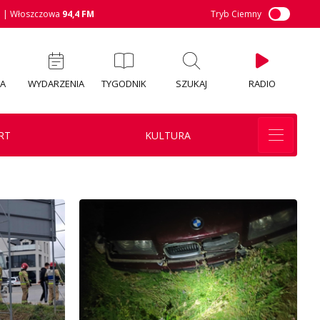
M
| Włoszczowa
94,4 FM
Tryb Ciemny
IA
WYDARZENIA
TYGODNIK
SZUKAJ
RADIO
RT
KULTURA