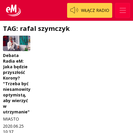
Patronat
Włoszczowski
Cały ten sport
WŁĄCZ RADIO
Koncert życzeń
Dzieciaki Cudaki
Kontakt
TAG: rafal szymczyk
Fascynująca nauka
O nas
Historia na fali
Debata
Regulamin programu Patron
Modna kultura
Radia eM:
Jaka będzie
Zespół
OdNowa
przyszłość
Korony?
Logo do pobrania
Pacjent, którego nie zapomnę
"Trzeba być
niesamowitym
Regulamin konkursów
Pasjonaci
optymistą,
aby wierzyć
Regulamin przesyłania materiałów
Piąta strona świata
w
utrzymanie"
Regulamin sklepu internetowego
Prawdę mówiąc
MIASTO
2020.06.25
Regulamin darowizn
Słowo Dnia
10:37