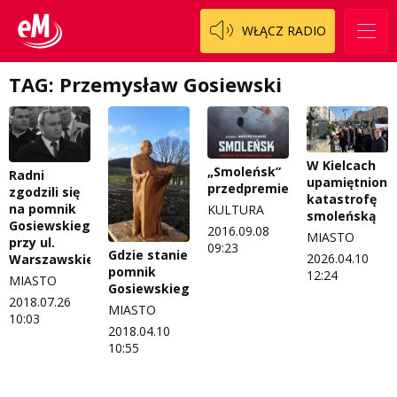
Patronat
Staszowski
Cały ten sport
WŁĄCZ RADIO
Koncert życzeń
Włoszczowski
Dzieciaki Cudaki
Kontakt
TAG: Przemysław Gosiewski
Fascynująca nauka
O nas
Historia na fali
W Kielcach
Regulamin programu Patron
Modna kultura
„Smoleńsk”
Radni
upamiętniono
przedpremierowo
zgodzili się
katastrofę
Zespół
OdNowa
na pomnik
KULTURA
smoleńską
Gosiewskiego
2016.09.08
MIASTO
Logo do pobrania
Pacjent, którego nie zapomnę
przy ul.
09:23
Gdzie stanie
2026.04.10
Warszawskiej
pomnik
Regulamin konkursów
Pasjonaci
12:24
MIASTO
Gosiewskiego?
2018.07.26
Regulamin przesyłania materiałów
Piąta strona świata
MIASTO
10:03
2018.04.10
Regulamin sklepu internetowego
Prawdę mówiąc
10:55
Regulamin darowizn
Słowo Dnia