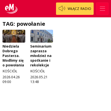
Patronat
Staszowski
Cały ten sport
WŁĄCZ RADIO
Koncert życzeń
Włoszczowski
Dzieciaki Cudaki
Kontakt
TAG: powołanie
Fascynująca nauka
O nas
Historia na fali
Niedziela
Seminarium
Regulamin programu Patron
Modna kultura
Dobrego
zaprasza
Pasterza.
młodzież na
Zespół
OdNowa
Modlimy się
spotkanie i
o powołania
rekolekcje
Logo do pobrania
Pacjent, którego nie zapomnę
KOŚCIÓŁ
KOŚCIÓŁ
Regulamin konkursów
Pasjonaci
2026.04.26
2026.05.21
09:00
13:48
Regulamin przesyłania materiałów
Piąta strona świata
Regulamin sklepu internetowego
Prawdę mówiąc
Regulamin darowizn
Słowo Dnia