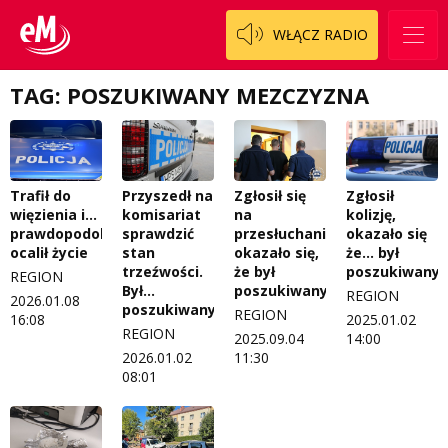
Patronat
Staszowski
Cały ten sport
WŁĄCZ RADIO
Koncert życzeń
Włoszczowski
Dzieciaki Cudaki
Kontakt
TAG: POSZUKIWANY MEZCZYZNA
Fascynująca nauka
O nas
Historia na fali
Regulamin programu Patron
Modna kultura
Trafił do
Przyszedł na
Zgłosił się
Zgłosił
więzienia i…
komisariat
na
kolizję,
Zespół
OdNowa
prawdopodobnie
sprawdzić
przesłuchanie…
okazało się
ocalił życie
stan
okazało się,
że… był
Logo do pobrania
Pacjent, którego nie zapomnę
trzeźwości.
że był
poszukiwany
REGION
Był…
poszukiwany
REGION
2026.01.08
Regulamin konkursów
Pasjonaci
poszukiwany
REGION
16:08
2025.01.02
REGION
2025.09.04
14:00
Regulamin przesyłania materiałów
Piąta strona świata
2026.01.02
11:30
08:01
Regulamin sklepu internetowego
Prawdę mówiąc
Regulamin darowizn
Słowo Dnia