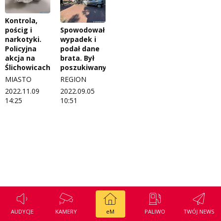
Regulamin konkursu Zwierzak naszej klasy
Tak wierzę
Kontrola,
Polityka prywatności
Weekend z blondynką
pościg i
Spowodował
narkotyki.
wypadek i
Policyjna
podał dane
W starych Kielcach
ZNAJDZIESZ NAS TAKŻE NA
akcja na
brata. Był
Ślichowicach
poszukiwany
Wszystko w temacie
MIASTO
REGION
2022.11.09
2022.09.05
14:25
10:51
AUDYCJE
KAMERY
eM
PALIWO
TWÓJ NEWS