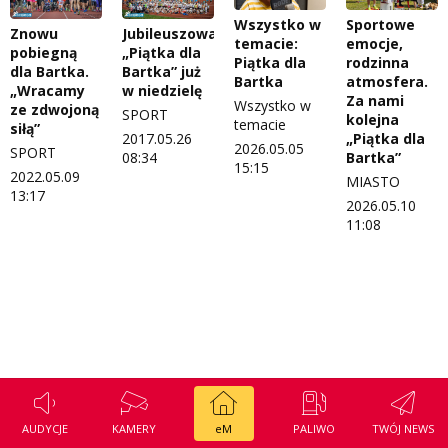
Regulamin konkursu Zwierzak naszej klasy
Tak wierzę
Wszystko w
Sportowe
Znowu
Jubileuszowa
temacie:
emocje,
pobiegną
„Piątka dla
Polityka prywatności
Weekend z blondynką
Piątka dla
rodzinna
dla Bartka.
Bartka” już
Bartka
atmosfera.
„Wracamy
w niedzielę
W starych Kielcach
Za nami
Wszystko w
ze zdwojoną
ZNAJDZIESZ NAS TAKŻE NA
SPORT
kolejna
temacie
siłą”
„Piątka dla
2017.05.26
Wszystko w temacie
2026.05.05
SPORT
Bartka”
08:34
15:15
2022.05.09
MIASTO
13:17
2026.05.10
11:08
AUDYCJE
KAMERY
eM
PALIWO
TWÓJ NEWS