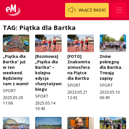
Patronat
Staszowski
Cały ten sport
WŁĄCZ RADIO
Koncert życzeń
Włoszczowski
Dzieciaki Cudaki
Kontakt
TAG: Piątka dla Bartka
Fascynująca nauka
O nas
Historia na fali
Regulamin programu Patron
Modna kultura
„Piątka dla
[Rozmowa]
[FOTO]
Znów
Bartka” już
„Piątka dla
Znakomita
pobiegną
Zespół
OdNowa
w ten
Bartka” –
atmosfera
dla Bartka.
weekend.
kolejna
na Piątce
Trwają
Logo do pobrania
Pacjent, którego nie zapomnę
Będziemy
edycja
dla Bartka
zapisy
tam z wami!
charytatywnego
SPORT
SPORT
Regulamin konkursów
Pasjonaci
biegu
SPORT
2023.05.21
2023.05.10
SPORT
2025.05.29
12:42
06:49
Regulamin przesyłania materiałów
Piąta strona świata
11:06
2025.05.14
10:40
Regulamin sklepu internetowego
Prawdę mówiąc
Regulamin darowizn
Słowo Dnia