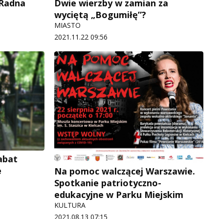
 Radna
Dwie wierzby w zamian za
wyciętą „Bogumiłę”?
MIASTO
2021.11.22 09:56
abat
e
Na pomoc walczącej Warszawie.
Spotkanie patriotyczno-
edukacyjne w Parku Miejskim
KULTURA
2021.08.13 07:15