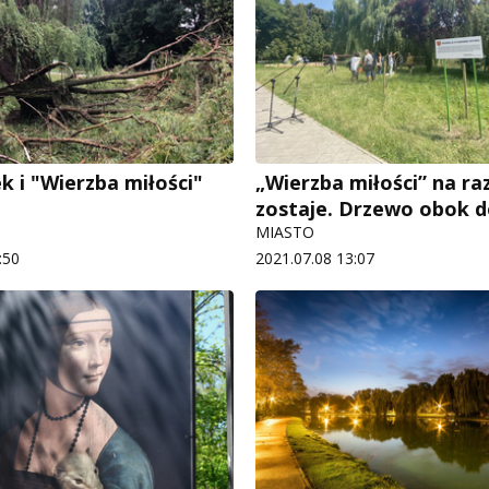
k i "Wierzba miłości"
„Wierzba miłości” na ra
zostaje. Drzewo obok d
MIASTO
:50
2021.07.08 13:07