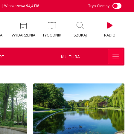
M
| Włoszczowa
94,4 FM
Tryb Ciemny
IA
WYDARZENIA
TYGODNIK
SZUKAJ
RADIO
RT
KULTURA