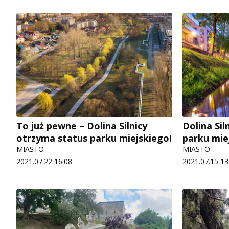
To już pewne – Dolina Silnicy
Dolina Sil
otrzyma status parku miejskiego!
parku mie
MIASTO
MIASTO
2021.07.22 16:08
2021.07.15 13