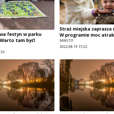
Straż miejska zaprasza 
wa festyn w parku
W programie moc atrak
 Warto tam być!
MIASTO
2022.08.19 15:22
:33