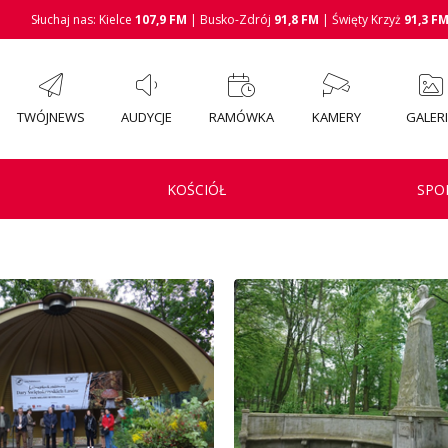
Słuchaj nas: Kielce
107,9 FM
| Busko-Zdrój
91,8 FM
| Święty Krzyż
91,3 F
TWÓJNEWS
AUDYCJE
RAMÓWKA
KAMERY
GALER
KOŚCIÓŁ
SPO