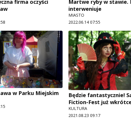
yczna firma oczyści
Martwe ryby w stawie.
taw
interweniuje
MIASTO
:58
2022.06.14 07:55
awa w Parku Miejskim
Będzie fantastycznie! S
Fiction-Fest już wkrótc
:15
KULTURA
2021.08.23 09:17