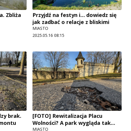
a. Zbliża
Przyjdź na festyn i… dowiedz się
jak zadbać o relacje z bliskimi
MIASTO
2025.05.16 08:15
dzy brak.
[FOTO] Rewitalizacja Placu
emontu
Wolności? A park wygląda tak...
MIASTO