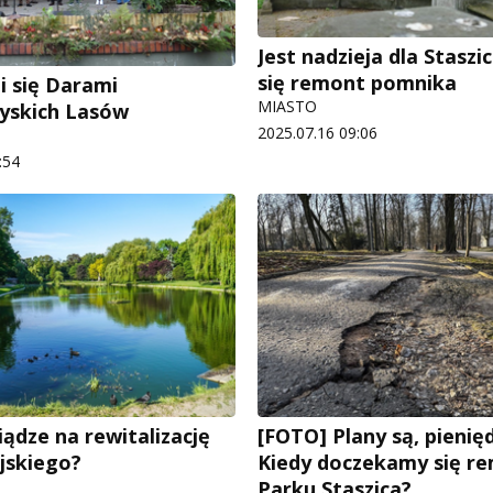
Jest nadzieja dla Staszic
się remont pomnika
i się Darami
MIASTO
yskich Lasów
2025.07.16 09:06
:54
ądze na rewitalizację
[FOTO] Plany są, pienię
jskiego?
Kiedy doczekamy się r
Parku Staszica?