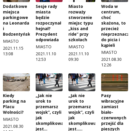
Dodatkowe
Sesje rady
Miasto
Woda w
miejsca
miasta
rozważy
centrum,
parkingowe
będzie
stworzenie
choć
na Leonarda
rozpoczynał
miejsc typu
skażona, to
i
hejnał?
„kiss and
przecież
Bodzentyńskiej?
Prezydent
ride” przy
nieprzeznacz
odpowiada
szkołach
do picia i
MIASTO
kąpieli
MIASTO
MIASTO
2021.11.15
MIASTO
13:08
2021.11.10
2021.11.10
12:53
09:30
2021.08.30
12:26
Kiedy
Pasy
„Jak nie
„Jak nie
parking na
wibracyjne
urok to
urok to
Placu
zamiast
przemarsz
przemarsz
Wolności?
biało-
wojsk”, czyli
wojsk”, czyli
czerwonych
jak
jak
MIASTO
przejść dla
skomplikowane
skomplikowane
2021.08.30
pieszych
jest...
jest.....