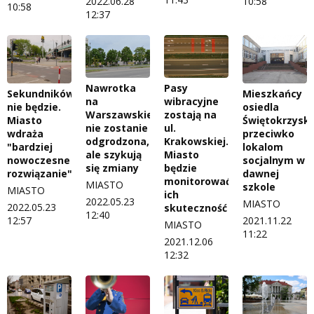
2022.06.28
10:58
10:58
12:37
Nawrotka
Pasy
Sekundników
Mieszkańcy
na
wibracyjne
nie będzie.
osiedla
Warszawskiej
zostają na
Miasto
Świętokrzysk
nie zostanie
ul.
wdraża
przeciwko
odgrodzona,
Krakowskiej.
"bardziej
lokalom
ale szykują
Miasto
nowoczesne
socjalnym w
się zmiany
będzie
rozwiązanie"
dawnej
monitorować
MIASTO
szkole
MIASTO
ich
2022.05.23
MIASTO
2022.05.23
skuteczność
12:40
12:57
2021.11.22
MIASTO
11:22
2021.12.06
12:32