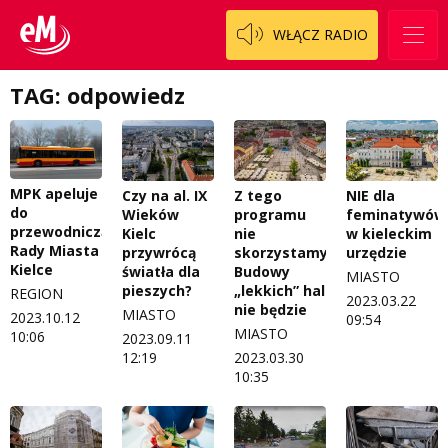
WŁĄCZ RADIO
TAG: odpowiedz
MPK apeluje
Czy na al. IX
Z tego
NIE dla
do
Wieków
programu
feminatywów
przewodniczącego
Kielc
nie
w kieleckim
Rady Miasta
przywrócą
skorzystamy.
urzędzie
Kielce
światła dla
Budowy
MIASTO
pieszych?
„lekkich” hal
REGION
2023.03.22
nie będzie
MIASTO
2023.10.12
09:54
MIASTO
10:06
2023.09.11
12:19
2023.03.30
10:35