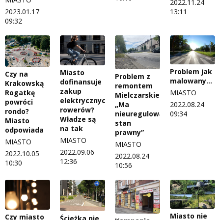
2022.11.24
2023.01.17
13:11
09:32
Problem jak
Miasto
Czy na
Problem z
malowany…
dofinansuje
Krakowską
remontem
zakup
MIASTO
Rogatkę
Mielczarskiego.
elektrycznych
powróci
2022.08.24
„Ma
rowerów?
rondo?
09:34
nieuregulowany
Władze są
Miasto
stan
na tak
odpowiada
prawny”
MIASTO
MIASTO
MIASTO
2022.09.06
2022.10.05
2022.08.24
12:36
10:30
10:56
Miasto nie
Czy miasto
Ścieżka nie