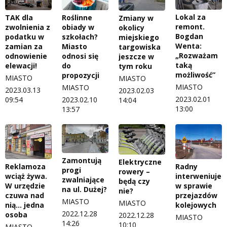
Lokal za
TAK dla
Roślinne
Zmiany w
remont.
zwolnienia z
obiady w
okolicy
Bogdan
podatku w
szkołach?
miejskiego
Wenta:
zamian za
Miasto
targowiska
„Rozważam
odnowienie
odnosi się
jeszcze w
taką
elewacji!
do
tym roku
możliwość”
propozycji
MIASTO
MIASTO
MIASTO
MIASTO
2023.03.13
2023.02.03
2023.02.01
09:54
2023.02.10
14:04
13:00
13:57
Zamontują
Elektryczne
Reklamoza
Radny
progi
rowery –
wciąż żywa.
interweniuje
zwalniające
będą czy
W urzędzie
w sprawie
na ul. Dużej?
nie?
czuwa nad
przejazdów
MIASTO
MIASTO
nią… jedna
kolejowych
2022.12.28
osoba
2022.12.28
MIASTO
14:26
10:10
MIASTO