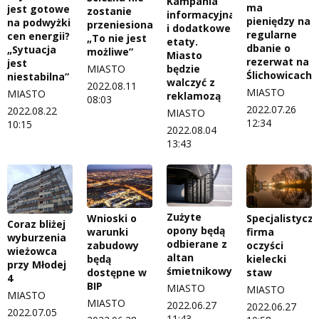
Kampania
ma
jest gotowe
zostanie
informacyjna
pieniędzy na
na podwyżki
przeniesiona.
i dodatkowe
regularne
cen energii?
„To nie jest
etaty.
dbanie o
„Sytuacja
możliwe”
Miasto
rezerwat na
jest
będzie
MIASTO
Ślichowicach
niestabilna”
walczyć z
2022.08.11
MIASTO
MIASTO
reklamozą
08:03
2022.07.26
2022.08.22
MIASTO
12:34
10:15
2022.08.04
13:43
Zużyte
Wnioski o
Specjalistycz
Coraz bliżej
opony będą
warunki
firma
wyburzenia
odbierane z
zabudowy
oczyści
wieżowca
altan
będą
kielecki
przy Młodej
śmietnikowych?
dostępne w
staw
4
BIP
MIASTO
MIASTO
MIASTO
MIASTO
2022.06.27
2022.06.27
2022.07.05
11:43