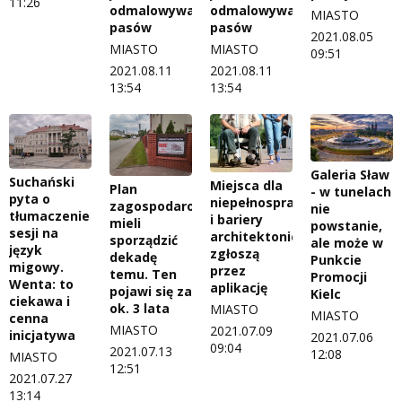
11:26
odmalowywanie
odmalowywanie
MIASTO
pasów
pasów
2021.08.05
MIASTO
MIASTO
09:51
2021.08.11
2021.08.11
13:54
13:54
Galeria Sław
Suchański
Miejsca dla
Plan
- w tunelach
pyta o
niepełnosprawnych
zagospodarowania
nie
tłumaczenie
i bariery
mieli
powstanie,
sesji na
architektoniczne
sporządzić
ale może w
język
zgłoszą
dekadę
Punkcie
migowy.
przez
temu. Ten
Promocji
Wenta: to
aplikację
pojawi się za
Kielc
ciekawa i
ok. 3 lata
MIASTO
MIASTO
cenna
MIASTO
2021.07.09
inicjatywa
2021.07.06
09:04
2021.07.13
12:08
MIASTO
12:51
2021.07.27
13:14