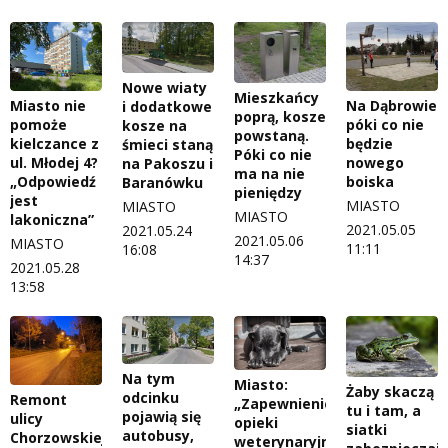
Nowe wiaty
Mieszkańcy
Miasto nie
Na Dąbrowie
i dodatkowe
poprą, kosze
pomoże
póki co nie
kosze na
powstaną.
kielczance z
będzie
śmieci staną
Póki co nie
ul. Młodej 4?
nowego
na Pakoszu i
ma na nie
„Odpowiedź
boiska
Baranówku
pieniędzy
jest
MIASTO
MIASTO
MIASTO
lakoniczna”
2021.05.05
2021.05.24
2021.05.06
MIASTO
11:11
16:08
14:37
2021.05.28
13:58
Na tym
Miasto:
Żaby skaczą
odcinku
Remont
„Zapewnienie
tu i tam, a
pojawią się
ulicy
opieki
siatki
autobusy,
Chorzowskiej
weterynaryjnej