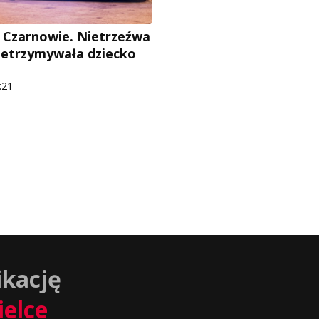
a Czarnowie. Nietrzeźwa
etrzymywała dziecko
:21
ikację
ielce