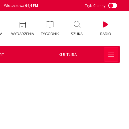
M
| Włoszczowa
94,4 FM
Tryb Ciemny
IA
WYDARZENIA
TYGODNIK
SZUKAJ
RADIO
RT
KULTURA