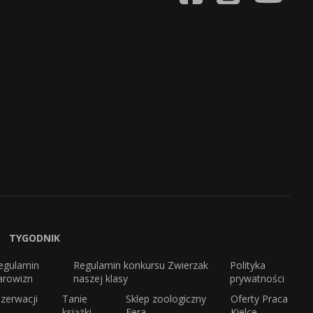
TYGODNIK
egulamin
Regulamin konkursu Zwierzak
Polityka
arowizn
naszej klasy
prywatności
zerwacji
Tanie
Sklep zoologiczny
Oferty Praca
książki
Fera
Kielce