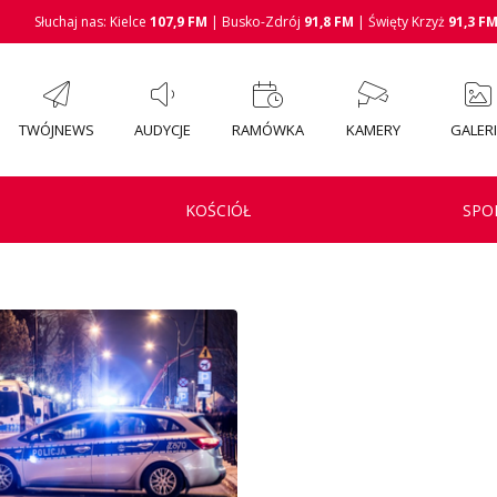
Słuchaj nas: Kielce
107,9 FM
| Busko-Zdrój
91,8 FM
| Święty Krzyż
91,3 F
TWÓJNEWS
AUDYCJE
RAMÓWKA
KAMERY
GALER
KOŚCIÓŁ
SPO