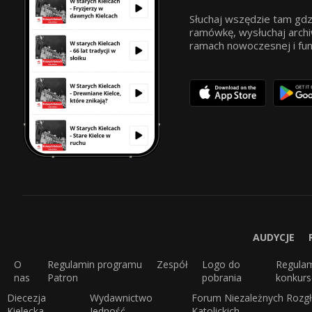
Słuchaj wszędzie tam gdz
ramówkę, wysłuchaj archi
ramach nowoczesnej i funkc
AUDYCJE
O
Regulamin programu
Zespół
Logo do
Regula
nas
Patron
pobrania
konkur
Diecezja
Wydawnictwo
Forum Niezależnych Rozgł
Kielecka
Jedność
Katolickich