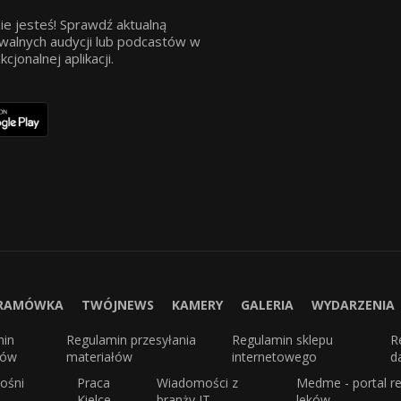
ie jesteś! Sprawdź aktualną
walnych audycji lub podcastów w
jonalnej aplikacji.
RAMÓWKA
TWÓJNEWS
KAMERY
GALERIA
WYDARZENIA
min
Regulamin przesyłania
Regulamin sklepu
R
sów
materiałów
internetowego
d
ośni
Praca
Wiadomości z
Medme - portal re
Kielce
branży IT
leków