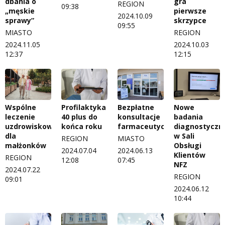
dbania o
gra
REGION
09:38
„męskie
pierwsze
2024.10.09
sprawy”
skrzypce
09:55
MIASTO
REGION
2024.11.05
2024.10.03
12:37
12:15
Wspólne
Profilaktyka
Bezpłatne
Nowe
leczenie
40 plus do
konsultacje
badania
uzdrowiskowe
końca roku
farmaceutyczne
diagnostyczn
dla
w Sali
REGION
MIASTO
małżonków
Obsługi
2024.07.04
2024.06.13
Klientów
REGION
12:08
07:45
NFZ
2024.07.22
REGION
09:01
2024.06.12
10:44