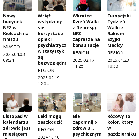
Nowy
Wciąż
Wkrótce
Europejski
budynek
wstydzimy
Dzień Walki
Tydzień
NFZ w
się
z Depresją.
Walki z
Kielcach na
korzystać z
NFZ
Rakiem
finiszu
opieki
zaprasza na
Szyjki
psychiatrycznej.
konsultacje
Macicy
MIASTO
A statystyki
REGION
REGION
2025.04.03
są
08:24
2025.02.17
2025.01.23
bezwzględne…
11:25
10:33
REGION
2025.02.19
12:04
Listopad w
Leki mogą
Nie
Różowy to
kalendarzu
zaszkodzić
zapomnij o
kolor, który
zdrowia jest
zdrowiu…
w
REGION
miesiącem
psychicznym!
październiku
2024.10.10