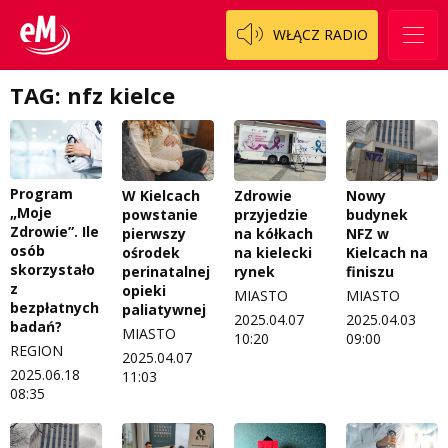
WŁĄCZ RADIO
TAG: nfz kielce
Program
W Kielcach
Zdrowie
Nowy
„Moje
powstanie
przyjedzie
budynek
Zdrowie”. Ile
pierwszy
na kółkach
NFZ w
osób
ośrodek
na kielecki
Kielcach na
skorzystało
perinatalnej
rynek
finiszu
z
opieki
MIASTO
MIASTO
bezpłatnych
paliatywnej
2025.04.07
2025.04.03
badań?
MIASTO
10:20
09:00
REGION
2025.04.07
2025.06.18
11:03
08:35