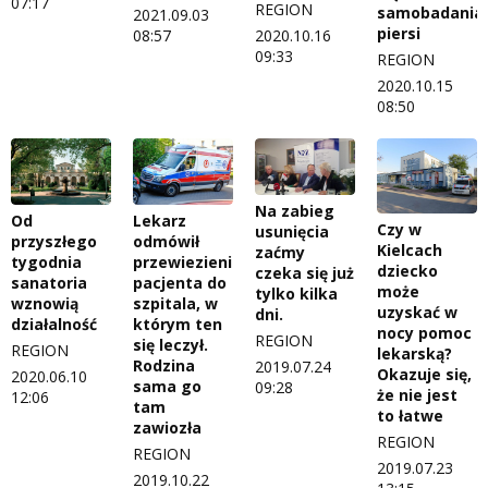
07:17
REGION
samobadania
2021.09.03
piersi
08:57
2020.10.16
09:33
REGION
2020.10.15
08:50
Na zabieg
Od
Lekarz
Czy w
usunięcia
przyszłego
odmówił
Kielcach
zaćmy
tygodnia
przewiezienia
dziecko
czeka się już
sanatoria
pacjenta do
może
tylko kilka
wznowią
szpitala, w
uzyskać w
dni.
działalność
którym ten
nocy pomoc
REGION
się leczył.
REGION
lekarską?
Rodzina
2019.07.24
Okazuje się,
2020.06.10
sama go
09:28
że nie jest
12:06
tam
to łatwe
zawiozła
REGION
REGION
2019.07.23
2019.10.22