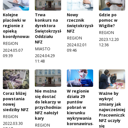
Kolejne
Trwa
Nowy
Gdzie po
placówki w
konkurs na
rzecznik
pomoc w
regionie z
dyrektora
świętokrzyskiego
Wigilie?
opieką
Świętokrzyskiego
NFZ
REGION
koordynowaną
Oddziału
REGION
2023.12.20
NFZ
REGION
2024.02.01
12:36
MIASTO
2024.05.07
09:46
09:39
2024.04.29
11:48
Nie można
W regionie
Coraz bliżej
Ważne by
się dostać
działa 29
powstania
wykryć
do lekarzy w
puntów
nowej
zmiany jak
przychodniach.
pobrań w
siedziby NFZ
najwcześniej.
NFZ nałożył
kierunku
Pracowniczki
REGION
kary
wykrywania
NFZ uczyły
2022.03.30
koronawirusa
REGION
się