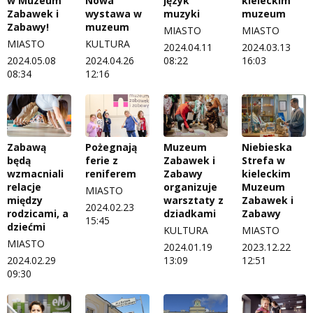
w Muzeum
Nowa
język
kieleckim
Zabawek i
wystawa w
muzyki
muzeum
Zabawy!
muzeum
MIASTO
MIASTO
MIASTO
KULTURA
2024.04.11
2024.03.13
2024.05.08
2024.04.26
08:22
16:03
08:34
12:16
Zabawą
Pożegnają
Muzeum
Niebieska
będą
ferie z
Zabawek i
Strefa w
wzmacniali
reniferem
Zabawy
kieleckim
relacje
organizuje
Muzeum
MIASTO
między
warsztaty z
Zabawek i
2024.02.23
rodzicami, a
dziadkami
Zabawy
15:45
dziećmi
KULTURA
MIASTO
MIASTO
2024.01.19
2023.12.22
2024.02.29
13:09
12:51
09:30