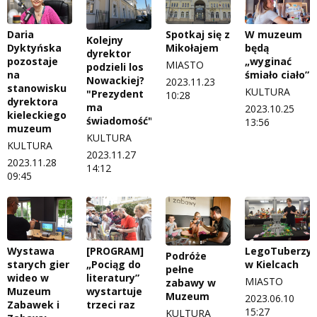
Daria
Spotkaj się z
W muzeum
Kolejny
Dyktyńska
Mikołajem
będą
dyrektor
pozostaje
„wyginać
MIASTO
podzieli los
na
śmiało ciało”
Nowackiej?
2023.11.23
stanowisku
KULTURA
"Prezydent
10:28
dyrektora
ma
2023.10.25
kieleckiego
świadomość"
13:56
muzeum
KULTURA
KULTURA
2023.11.27
2023.11.28
14:12
09:45
Wystawa
[PROGRAM]
LegoTuberzy
Podróże
starych gier
„Pociąg do
w Kielcach
pełne
wideo w
literatury”
MIASTO
zabawy w
Muzeum
wystartuje
Muzeum
2023.06.10
Zabawek i
trzeci raz
15:27
KULTURA