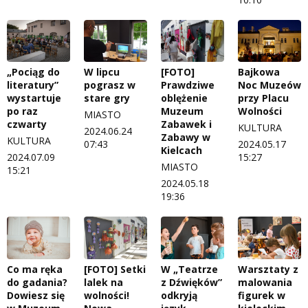
„Pociąg do
W lipcu
[FOTO]
Bajkowa
literatury”
pograsz w
Prawdziwe
Noc Muzeów
wystartuje
stare gry
oblężenie
przy Placu
po raz
Muzeum
Wolności
MIASTO
czwarty
Zabawek i
KULTURA
2024.06.24
Zabawy w
KULTURA
07:43
2024.05.17
Kielcach
2024.07.09
15:27
MIASTO
15:21
2024.05.18
19:36
Co ma ręka
[FOTO] Setki
W „Teatrze
Warsztaty z
do gadania?
lalek na
z Dźwięków”
malowania
Dowiesz się
wolności!
odkryją
figurek w