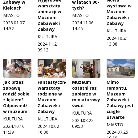
Zabawy w
w latach 90-
warsztaty
wystawa w
Kielcach
tych?
animacji w
Muzeum
MIASTO
MIASTO
Muzeum
Zabawek i
2025.01.07
2024.11.06
Zabawek i
Zabawy
14:32
14:46
Zabawy
KULTURA
KULTURA
2024.10.21
2024.11.21
13:08
09:12
Jak przez
Fantastyczne
Muzeum
Mimo
zabawę
warsztaty
ostatni raz
remontu,
radzić sobie
rodzinne w
zabierze w
Muzeum
z lękiem?
Muzeum
miniaturowy
Zabawek i
Odpowiedź
Zabawek i
świat
Zabawy jest
w muzeum
Zabawy
ciągle
KULTURA
otwarte
KULTURA
KULTURA
2024.08.23
MIASTO
2024.10.16
2024.10.02
09:53
11:39
16:06
2024.07.25
10:10