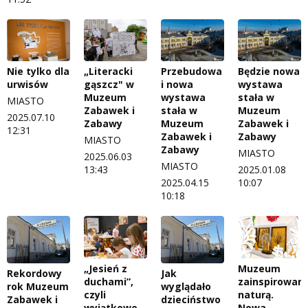
Nie tylko dla
„Literacki
Przebudowa
Będzie nowa
urwisów
gąszcz" w
i nowa
wystawa
Muzeum
wystawa
stała w
MIASTO
Zabawek i
stała w
Muzeum
2025.07.10
Zabawy
Muzeum
Zabawek i
12:31
Zabawek i
Zabawy
MIASTO
Zabawy
MIASTO
2025.06.03
MIASTO
13:43
2025.01.08
2025.04.15
10:07
10:18
„Jesień z
Muzeum
Rekordowy
Jak
duchami”,
zainspirowan
rok Muzeum
wyglądało
czyli
naturą.
Zabawek i
dzieciństwo
wyjątkowe
Nowa