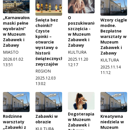
„Karnawałowe
O
Święta bez
Wzory ciągle
maski pełne
poszukiwaniu
choinki?
modne.
wyobraźni”
szczęścia -
Czyste
Bezpłatne
w Muzeum
w Muzeum
kpinki –
warsztaty w
Zabawek i
Zabawek i
otwarcie
Muzeum
Zabawy
Zabawy
wystawy o
Zabawek i
MIASTO
KULTURA
historii
Zabawy
świątecznych
2026.01.02
2025.11.20
KULTURA
zwyczajów
13:51
12:17
2025.11.14
REGION
11:12
2025.12.03
13:02
Dogoterapia
Rodzinne
Zabawki w
Kreatywna
w Muzeum
warsztaty
obrazie
niedziela w
Zabawek i
„Zabawki z
Muzeum
KULTURA