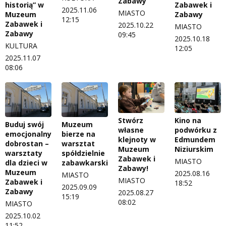
Zabawy
historią” w
Zabawek i
2025.11.06
MIASTO
Muzeum
Zabawy
12:15
Zabawek i
2025.10.22
MIASTO
Zabawy
09:45
2025.10.18
KULTURA
12:05
2025.11.07
08:06
Stwórz
Kino na
Buduj swój
Muzeum
własne
podwórku z
emocjonalny
bierze na
klejnoty w
Edmundem
dobrostan –
warsztat
Muzeum
Niziurskim
warsztaty
spółdzielnie
Zabawek i
MIASTO
dla dzieci w
zabawkarskie
Zabawy!
Muzeum
2025.08.16
MIASTO
MIASTO
Zabawek i
18:52
2025.09.09
Zabawy
2025.08.27
15:19
08:02
MIASTO
2025.10.02
11:52