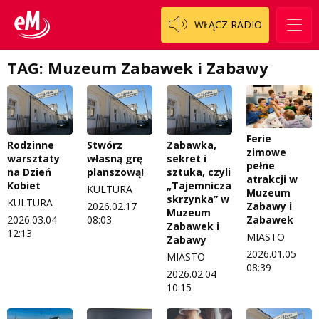
WŁĄCZ RADIO
TAG: Muzeum Zabawek i Zabawy
Ferie
Rodzinne
Stwórz
Zabawka,
zimowe
warsztaty
własną grę
sekret i
pełne
na Dzień
planszową!
sztuka, czyli
atrakcji w
Kobiet
„Tajemnicza
KULTURA
Muzeum
skrzynka” w
KULTURA
2026.02.17
Zabawy i
Muzeum
2026.03.04
08:03
Zabawek
Zabawek i
12:13
MIASTO
Zabawy
2026.01.05
MIASTO
08:39
2026.02.04
10:15