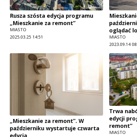
Rusza szósta edycja programu
Mieszkani
„Mieszkanie za remont”
październ
MIASTO
oglądać l
2025.03.25 14:51
MIASTO
2023.09.14 08
Trwa nabó
edycji pr
„Mieszkanie za remont”. W
remont”
październiku wystartuje czwarta
MIASTO
edycja