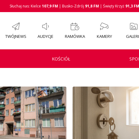
Słuchaj nas: Kielce
107,9 FM
| Busko-Zdrój
91,8 FM
| Święty Krzyż
91,3 F
TWÓJNEWS
AUDYCJE
RAMÓWKA
KAMERY
GALER
KOŚCIÓŁ
SPO