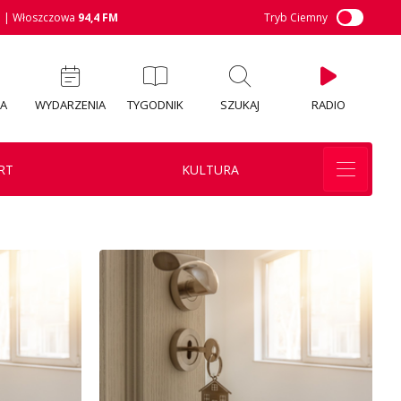
M
| Włoszczowa
94,4 FM
Tryb Ciemny
IA
WYDARZENIA
TYGODNIK
SZUKAJ
RADIO
RT
KULTURA