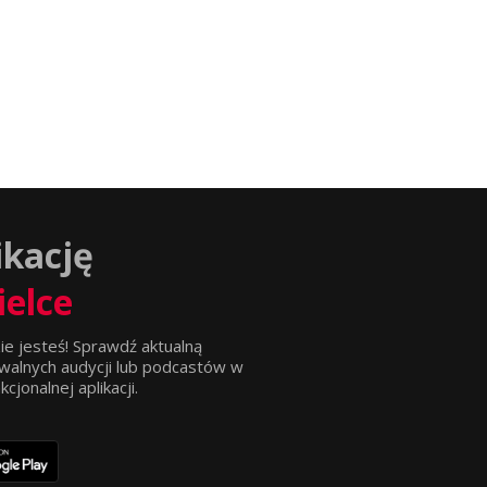
ikację
ielce
ie jesteś! Sprawdź aktualną
walnych audycji lub podcastów w
jonalnej aplikacji.