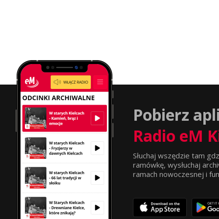
Pobierz apl
Radio eM K
Słuchaj wszędzie tam gdz
ramówkę, wysłuchaj archi
ramach nowoczesnej i funkc