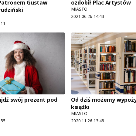
 Patronem Gustaw
ozdobił Plac Artystów
rudziński
MIASTO
2021.06.26 14:43
:11
ajdź swój prezent pod
Od dziś możemy wypoż
książki
MIASTO
:55
2020.11.26 13:48