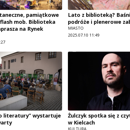
 taneczne, pamiątkowe
Lato z biblioteką? Baś
 flash mob. Biblioteka
podróże i plenerowe z
aprasza na Rynek
MIASTO
2025.07.10 11:49
:27
o literatury” wystartuje
Żulczyk spotka się z cz
warty
w Kielcach
KULTURA