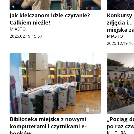
Jak kielczanom idzie czytanie?
Konkursy
Całkiem nieźle!
zdjęcia i…
MIASTO
miejska z
2026.02.19 15:57
MIASTO
2025.12.19 16
Biblioteka miejska z nowymi
„Pociąg d
komputerami i czytnikami e-
po raz cz
booków
KULTURA