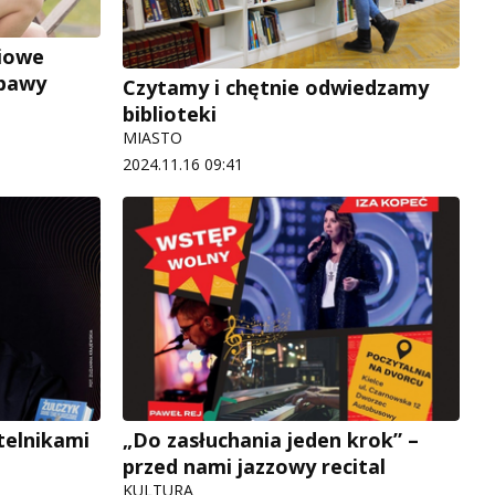
niowe
abawy
Czytamy i chętnie odwiedzamy
biblioteki
MIASTO
2024.11.16 09:41
ytelnikami
„Do zasłuchania jeden krok” –
przed nami jazzowy recital
KULTURA