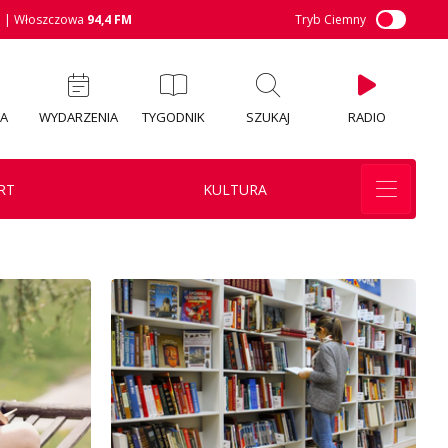
M
| Włoszczowa
94,4 FM
Tryb Ciemny
IA
WYDARZENIA
TYGODNIK
SZUKAJ
RADIO
RT
KULTURA