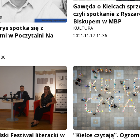
Gawęda o Kielcach sprze
czyli spotkanie z Rysza
Biskupem w MBP
rys spotka się z
KULTURA
ami w Poczytalni Na
2021.11.17 11:36
:00
ki Festiwal literacki w
"Kielce czytają”. Ogrom