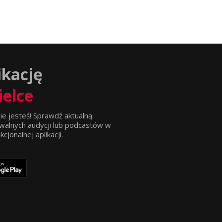
ikację
ielce
ie jesteś! Sprawdź aktualną
walnych audycji lub podcastów w
jonalnej aplikacji.