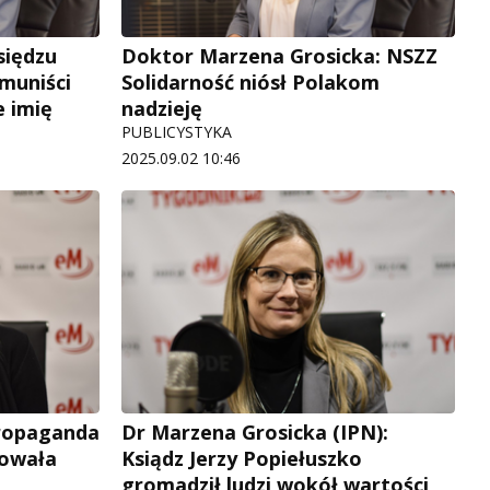
siędzu
Doktor Marzena Grosicka: NSZZ
muniści
Solidarność niósł Polakom
e imię
nadzieję
PUBLICYSTYKA
2025.09.02 10:46
Propaganda
Dr Marzena Grosicka (IPN):
dowała
Ksiądz Jerzy Popiełuszko
gromadził ludzi wokół wartości