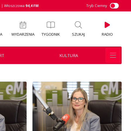
M
| Włoszczowa
94,4 FM
Tryb Ciemny
IA
WYDARZENIA
TYGODNIK
SZUKAJ
RADIO
RT
KULTURA