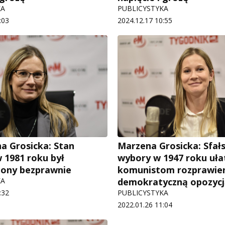
KA
PUBLICYSTYKA
:03
2024.12.17 10:55
a Grosicka: Stan
Marzena Grosicka: Sfa
 1981 roku był
wybory w 1947 roku uła
ony bezprawnie
komunistom rozprawieni
KA
demokratyczną opozycj
:32
PUBLICYSTYKA
2022.01.26 11:04