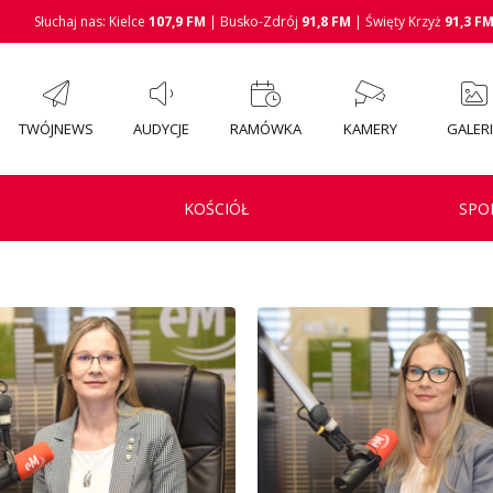
Słuchaj nas: Kielce
107,9 FM
| Busko-Zdrój
91,8 FM
| Święty Krzyż
91,3 F
TWÓJNEWS
AUDYCJE
RAMÓWKA
KAMERY
GALER
KOŚCIÓŁ
SPO