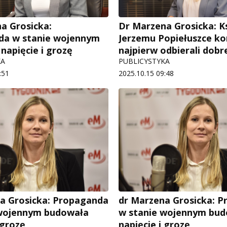
a Grosicka:
Dr Marzena Grosicka: K
da w stanie wojennym
Jerzemu Popiełuszce ko
napięcie i grozę
najpierw odbierali dobr
KA
PUBLICYSTYKA
:51
2025.10.15 09:48
a Grosicka: Propaganda
dr Marzena Grosicka: 
 wojennym budowała
w stanie wojennym bu
 grozę
napięcie i grozę