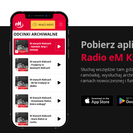
Pobierz apl
Radio eM K
Słuchaj wszędzie tam gdz
ramówkę, wysłuchaj archi
ramach nowoczesnej i funkc