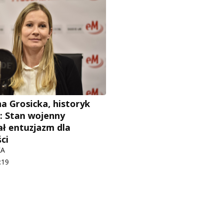
a Grosicka, historyk
e: Stan wojenny
ł entuzjazm dla
ci
KA
:19