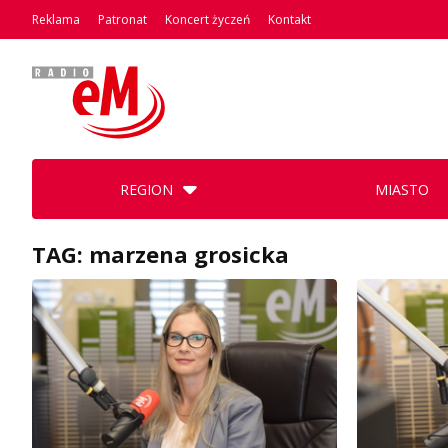
Reklama
Patronat
Koncert życzeń
Kontakt
REGION
MIASTO
TAG: marzena grosicka