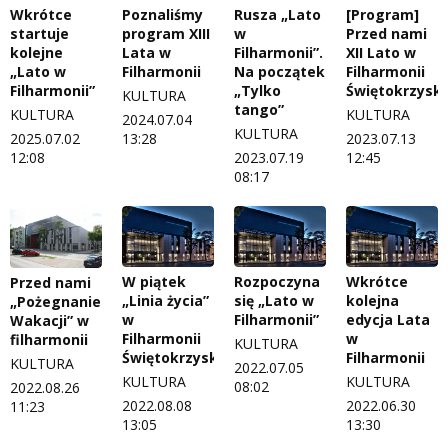
Wkrótce
Poznaliśmy
Rusza „Lato
[Program]
startuje
program XIII
w
Przed nami
kolejne
Lata w
Filharmonii”.
XII Lato w
„Lato w
Filharmonii
Na początek
Filharmonii
Filharmonii”
„Tylko
Świętokrzyski
KULTURA
tango”
KULTURA
KULTURA
2024.07.04
KULTURA
2025.07.02
13:28
2023.07.13
12:08
2023.07.19
12:45
08:17
W piątek
Rozpoczyna
Wkrótce
Przed nami
„Linia życia”
się „Lato w
kolejna
„Pożegnanie
w
Filharmonii”
edycja Lata
Wakacji” w
Filharmonii
w
filharmonii
KULTURA
Świętokrzyskiej
Filharmonii
KULTURA
2022.07.05
KULTURA
KULTURA
08:02
2022.08.26
2022.08.08
2022.06.30
11:23
13:05
13:30