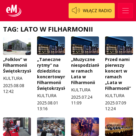
Regulamin sklepu internetowego
Prawdę mówiąc
WŁĄCZ RADIO
Regulamin darowizn
Słowo Dnia
Regulamin konkursu Zwierzak naszej klasy
Tak wierzę
TAG: LATO W FILHARMONII
Polityka prywatności
Weekend z blondynką
W starych Kielcach
ZNAJDZIESZ NAS TAKŻE NA
„Taneczne
„Muzyczne
Przed nami
„Folklov” w
Wszystko w temacie
rytmy” na
niespodzianki”
pierwszy
Filharmonii
dziedzińcu
w ramach
koncert w
Świętokrzyskiej
koncertowym
Lata w
ramach
KULTURA
Filharmonii
Filharmonii
„Lata w
2025.08.08
Świętokrzyskiej
Filharmonii”
KULTURA
12:42
KULTURA
KULTURA
2025.07.24
2025.08.01
11:09
2025.07.09
13:16
12:24