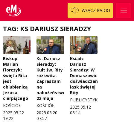
Patronat
Włoszczowski
Cały ten sport
WŁĄCZ RADIO
Koncert życzeń
Dzieciaki Cudaki
Kontakt
TAG: KS DARIUSZ SIERADZY
Fascynująca nauka
O nas
Historia na fali
Regulamin programu Patron
Modna kultura
Biskup
Ks. Dariusz
Ksiądz
Marian
Sieradzy:
Dariusz
Zespół
OdNowa
Florczyk:
Kult św. Rity
Sieradzy: W
święta Rita
rozkwita.
Domaszowicach
Logo do pobrania
Pacjent, którego nie zapomnę
jest
Zapraszam
doświadczamy
oblubienicą
na
łask świętej
Regulamin konkursów
Pasjonaci
Jezusa
nabożeństwo
Rity
cierpiącego
22 maja
PUBLICYSTYKA
Regulamin przesyłania materiałów
Piąta strona świata
KOŚCIÓŁ
KOŚCIÓŁ
2025.05.12
2025.05.22
2025.05.20
08:14
Regulamin sklepu internetowego
Prawdę mówiąc
19:22
07:57
Regulamin darowizn
Słowo Dnia