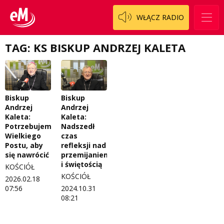
Patronat
Staszowski
Cały ten sport
WŁĄCZ RADIO
Koncert życzeń
Włoszczowski
Dzieciaki Cudaki
Kontakt
TAG: KS BISKUP ANDRZEJ KALETA
Fascynująca nauka
O nas
Historia na fali
Regulamin programu Patron
Modna kultura
Biskup
Biskup
Andrzej
Andrzej
Zespół
OdNowa
Kaleta:
Kaleta:
Potrzebujemy
Nadszedł
Logo do pobrania
Pacjent, którego nie zapomnę
Wielkiego
czas
Postu, aby
refleksji nad
Regulamin konkursów
Pasjonaci
się nawrócić
przemijaniem
i świętością
KOŚCIÓŁ
Regulamin przesyłania materiałów
Piąta strona świata
KOŚCIÓŁ
2026.02.18
07:56
2024.10.31
Regulamin sklepu internetowego
Prawdę mówiąc
08:21
Regulamin darowizn
Słowo Dnia