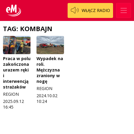
Patronat
Staszowski
Cały ten sport
WŁĄCZ RADIO
Koncert życzeń
Włoszczowski
Dzieciaki Cudaki
Kontakt
TAG: KOMBAJN
Fascynująca nauka
O nas
Historia na fali
Regulamin programu Patron
Modna kultura
Praca w polu
Wypadek na
zakończona
roli.
Zespół
OdNowa
urazem ręki
Mężczyzna
i
zraniony w
Logo do pobrania
Pacjent, którego nie zapomnę
interwencją
nogę
strażaków
REGION
Regulamin konkursów
Pasjonaci
REGION
2024.10.02
2025.09.12
10:24
Regulamin przesyłania materiałów
Piąta strona świata
16:45
Regulamin sklepu internetowego
Prawdę mówiąc
Regulamin darowizn
Słowo Dnia