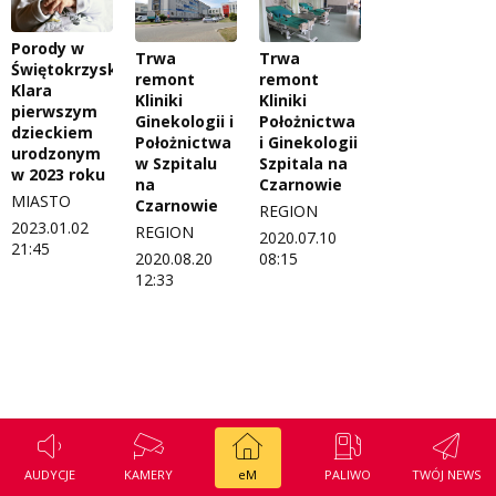
Regulamin konkursu Zwierzak naszej klasy
Tak wierzę
Porody w
Trwa
Trwa
Polityka prywatności
Weekend z blondynką
Świętokrzyskiem.
remont
remont
Klara
Kliniki
Kliniki
pierwszym
W starych Kielcach
Ginekologii i
Położnictwa
ZNAJDZIESZ NAS TAKŻE NA
dzieckiem
Położnictwa
i Ginekologii
urodzonym
Wszystko w temacie
w Szpitalu
Szpitala na
w 2023 roku
na
Czarnowie
MIASTO
Czarnowie
REGION
2023.01.02
REGION
2020.07.10
21:45
2020.08.20
08:15
12:33
AUDYCJE
KAMERY
eM
PALIWO
TWÓJ NEWS