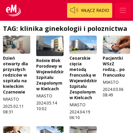
Patronat
Staszowski
Cały ten sport
WŁĄCZ RADIO
Koncert życzeń
Włoszczowski
Dzieciaki Cudaki
Kontakt
TAG: klinika ginekologii i poloznictwa
Fascynująca nauka
O nas
Historia na fali
Regulamin programu Patron
Modna kultura
Cesarskie
Dzień
Pacjentki
Rośnie Blok
cięcia
otwarty dla
WSzZ
Porodowy w
Zespół
OdNowa
metodą
przyszłych
rodzą… po
Wojewódzkim
francuską w
rodziców w
francusku
Szpitalu
Logo do pobrania
Pacjent, którego nie zapomnę
Wojewódzkim
szpitalu na
MIASTO
Zespolonym
Szpitalu
kieleckim
w Kielcach
2024.03.06
Regulamin konkursów
Pasjonaci
Zespolonym
Czarnowie
08:49
MIASTO
w Kielcach
MIASTO
2024.05.14
Regulamin przesyłania materiałów
Piąta strona świata
MIASTO
2025.02.11
10:02
2024.04.19
08:31
Regulamin sklepu internetowego
Prawdę mówiąc
06:10
Regulamin darowizn
Słowo Dnia