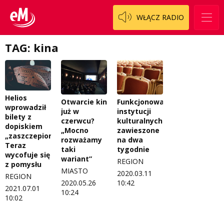
Patronat
Staszowski
Cały ten sport
WŁĄCZ RADIO
Koncert życzeń
Włoszczowski
Dzieciaki Cudaki
Kontakt
TAG: kina
Fascynująca nauka
O nas
Historia na fali
Regulamin programu Patron
Modna kultura
Helios
Otwarcie kin
Funkcjonowanie
wprowadził
już w
instytucji
Zespół
OdNowa
bilety z
czerwcu?
kulturalnych
dopiskiem
„Mocno
zawieszone
Logo do pobrania
Pacjent, którego nie zapomnę
„zaszczepiony”.
rozważamy
na dwa
Teraz
taki
tygodnie
Regulamin konkursów
Pasjonaci
wycofuje się
wariant”
REGION
z pomysłu
MIASTO
2020.03.11
Regulamin przesyłania materiałów
Piąta strona świata
REGION
2020.05.26
10:42
2021.07.01
10:24
Regulamin sklepu internetowego
Prawdę mówiąc
10:02
Regulamin darowizn
Słowo Dnia