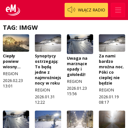
WŁĄCZ RADIO
TAG: IMGW
Ciepły
Synoptycy
Za nami
Uwaga na
powiew
ostrzegają:
bardzo
marznące
wiosny…
To będą
mroźna noc.
opady i
jedne z
Póki co
REGION
gołoledź!
najmroźniejszych
cieplej nie
2026.02.23
REGION
nocy w roku
będzie
13:01
2026.01.23
REGION
REGION
15:56
2026.01.31
2026.01.19
12:22
08:17