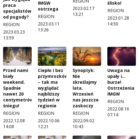
REGION
IMGW
ślisko!
praca
2023.02.17
ostrzega
REGION
specjalistów
13:21
REGION
od pogody?
2023.01.28
2023.03.11
14:50
REGION
13:26
2023.03.23
13:59
Przed nami
Ciepło i bez
Synoptyk:
Uwaga na
biały
przymrozków
Nie
upały i…
weekend.
– tak ma
skreślajmy
burze!
Spadnie
wyglądać
lata.
Ostrzeżenia
nawet 20
najbliższy
Wrzesień
IMGW
centymetrów
tydzień w
nas jeszcze
REGION
śniegu!
regionie
zaskoczy
2022.08.16
REGION
REGION
REGION
07:14
2022.12.08
2022.10.06
2022.09.02
14:08
12:21
10:43