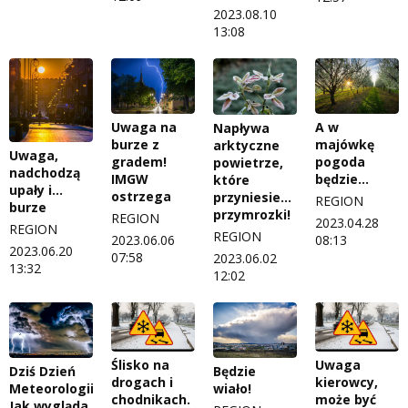
2023.08.10
13:08
Uwaga na
A w
Napływa
burze z
majówkę
arktyczne
Uwaga,
gradem!
pogoda
powietrze,
nadchodzą
IMGW
będzie…
które
upały i…
ostrzega
przyniesie…
REGION
burze
przymrozki!
REGION
2023.04.28
REGION
REGION
2023.06.06
08:13
2023.06.20
07:58
2023.06.02
13:32
12:02
Ślisko na
Uwaga
Dziś Dzień
Będzie
drogach i
kierowcy,
Meteorologii.
wiało!
chodnikach.
może być
Jak wygląda