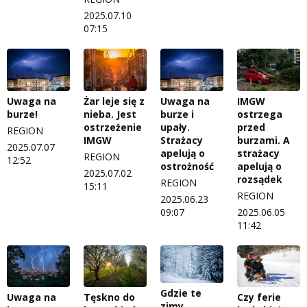
2025.07.10
07:15
Uwaga na
Żar leje się z
Uwaga na
IMGW
burze!
nieba. Jest
burze i
ostrzega
ostrzeżenie
upały.
przed
REGION
IMGW
Strażacy
burzami. A
2025.07.07
apelują o
strażacy
REGION
12:52
ostrożność
apelują o
2025.07.02
rozsądek
REGION
15:11
REGION
2025.06.23
09:07
2025.06.05
11:42
Gdzie te
Uwaga na
Tęskno do
Czy ferie
zimy…