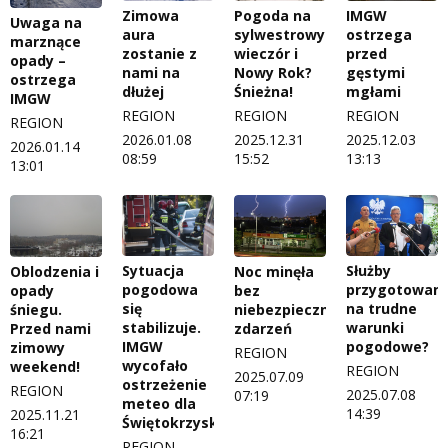
Zimowa
Pogoda na
IMGW
Uwaga na
aura
sylwestrowy
ostrzega
marznące
zostanie z
wieczór i
przed
opady –
nami na
Nowy Rok?
gęstymi
ostrzega
dłużej
Śnieżna!
mgłami
IMGW
REGION
REGION
REGION
REGION
2026.01.08
2025.12.31
2025.12.03
2026.01.14
08:59
15:52
13:13
13:01
Sytuacja
Służby
Oblodzenia i
Noc minęła
pogodowa
przygotowan
opady
bez
się
na trudne
śniegu.
niebezpiecznych
stabilizuje.
warunki
Przed nami
zdarzeń
IMGW
pogodowe?
zimowy
REGION
wycofało
weekend!
REGION
2025.07.09
ostrzeżenie
REGION
2025.07.08
07:19
meteo dla
14:39
2025.11.21
Świętokrzyskiego
16:21
REGION