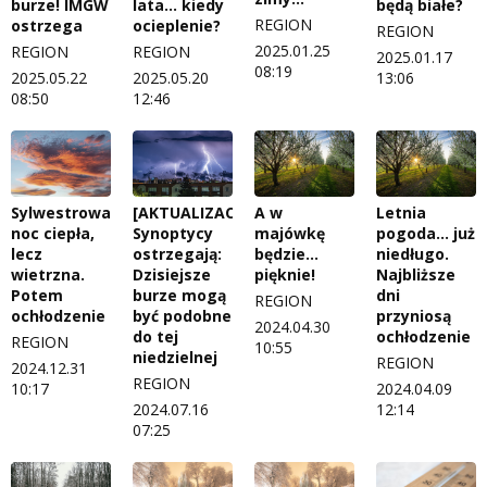
burze! IMGW
lata… kiedy
będą białe?
REGION
ostrzega
ocieplenie?
REGION
2025.01.25
REGION
REGION
2025.01.17
08:19
2025.05.22
2025.05.20
13:06
08:50
12:46
Sylwestrowa
[AKTUALIZACJA]
A w
Letnia
noc ciepła,
Synoptycy
majówkę
pogoda… już
lecz
ostrzegają:
będzie…
niedługo.
wietrzna.
Dzisiejsze
pięknie!
Najbliższe
Potem
burze mogą
dni
REGION
ochłodzenie
być podobne
przyniosą
2024.04.30
do tej
ochłodzenie
REGION
10:55
niedzielnej
REGION
2024.12.31
REGION
10:17
2024.04.09
2024.07.16
12:14
07:25