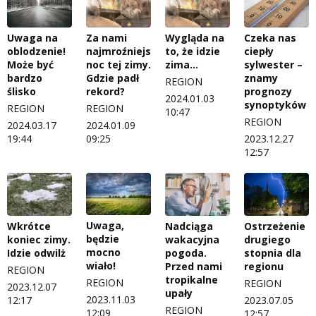
Uwaga na
Za nami
Wygląda na
Czeka nas
oblodzenie!
najmroźniejsza
to, że idzie
ciepły
Może być
noc tej zimy.
zima…
sylwester –
bardzo
Gdzie padł
znamy
REGION
ślisko
rekord?
prognozy
2024.01.03
synoptyków
REGION
REGION
10:47
REGION
2024.03.17
2024.01.09
19:44
09:25
2023.12.27
12:57
Uwaga,
Wkrótce
Nadciąga
Ostrzeżenie
będzie
koniec zimy.
wakacyjna
drugiego
mocno
Idzie odwilż
pogoda.
stopnia dla
wiało!
Przed nami
regionu
REGION
tropikalne
REGION
REGION
2023.12.07
upały
2023.11.03
12:17
2023.07.05
REGION
12:09
12:57