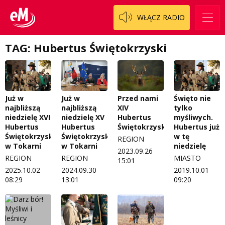
Patronat
Staszowski
Cały ten sport
WŁĄCZ RADIO
Koncert życzeń
Włoszczowski
Dzieciaki Cudaki
Kontakt
TAG: Hubertus Świętokrzyski
Fascynująca nauka
O nas
Historia na fali
Regulamin programu Patron
Modna kultura
Już w
Już w
Przed nami
Święto nie
najbliższą
najbliższą
XIV
tylko
Zespół
OdNowa
niedzielę XVI
niedzielę XV
Hubertus
myśliwych.
Hubertus
Hubertus
Świętokrzyski
Hubertus już
Logo do pobrania
Pacjent, którego nie zapomnę
Świętokrzyski
Świętokrzyski
w tę
REGION
w Tokarni
w Tokarni
niedzielę
2023.09.26
Regulamin konkursów
Pasjonaci
REGION
REGION
MIASTO
15:01
2025.10.02
2024.09.30
2019.10.01
Regulamin przesyłania materiałów
Piąta strona świata
08:29
13:01
09:20
Regulamin sklepu internetowego
Prawdę mówiąc
Regulamin darowizn
Słowo Dnia