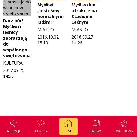
Myśliwi:
Myśliwskie
Regulamin konkursu Zwierzak naszej klasy
Tak wierzę
„jesteśmy
atrakcje na
normalnymi
Stadionie
Polityka prywatności
Weekend z blondynką
Darz bór!
ludźmi”
Leśnym
Myśliwi i
MIASTO
MIASTO
W starych Kielcach
leśnicy
ZNAJDZIESZ NAS TAKŻE NA
2016.10.02
2016.09.27
zapraszają
15:18
14:26
Wszystko w temacie
do
wspólnego
świętowania
KULTURA
2017.09.25
14:59
AUDYCJE
KAMERY
eM
PALIWO
TWÓJ NEWS