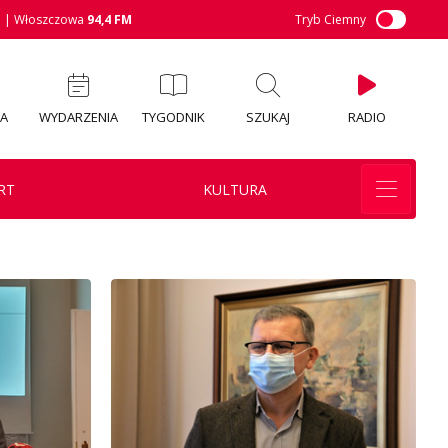
M
| Włoszczowa
94,4 FM
Tryb Ciemny
IA
WYDARZENIA
TYGODNIK
SZUKAJ
RADIO
RT
KULTURA