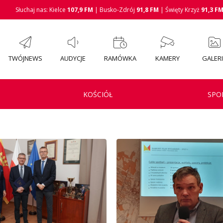
Słuchaj nas: Kielce
107,9 FM
| Busko-Zdrój
91,8 FM
| Święty Krzyż
91,3 F
TWÓJNEWS
AUDYCJE
RAMÓWKA
KAMERY
GALER
KOŚCIÓŁ
SPO