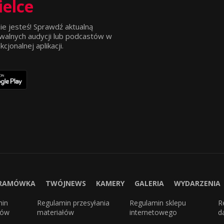
ielce
ie jesteś! Sprawdź aktualną
walnych audycji lub podcastów w
jonalnej aplikacji.
RAMÓWKA
TWÓJNEWS
KAMERY
GALERIA
WYDARZENIA
min
Regulamin przesyłania
Regulamin sklepu
R
sów
materiałów
internetowego
d