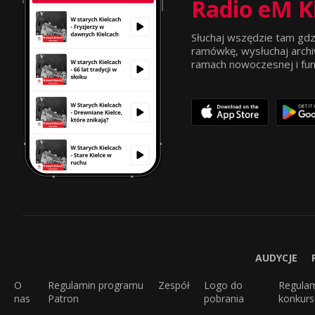
Radio eM K
Słuchaj wszędzie tam gdz
ramówkę, wysłuchaj archi
ramach nowoczesnej i funkc
AUDYCJE
O
Regulamin programu
Zespół
Logo do
Regula
nas
Patron
pobrania
konkur