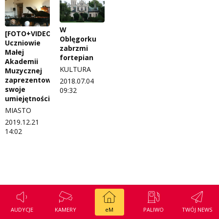
Regulamin konkursu Zwierzak naszej klasy
Tak wierzę
W
Polityka prywatności
Weekend z blondynką
[FOTO+VIDEO]
Oblęgorku
Uczniowie
zabrzmi
W starych Kielcach
Małej
ZNAJDZIESZ NAS TAKŻE NA
fortepian
Akademii
Wszystko w temacie
KULTURA
Muzycznej
zaprezentowali
2018.07.04
swoje
09:32
umiejętności
MIASTO
2019.12.21
14:02
AUDYCJE
KAMERY
eM
PALIWO
TWÓJ NEWS