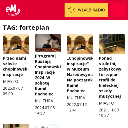
Patronat
Włoszczowski
Cały ten sport
WŁĄCZ RADIO
Koncert życzeń
Dzieciaki Cudaki
Kontakt
TAG: fortepian
Fascynująca nauka
O nas
Historia na fali
Regulamin programu Patron
Modna kultura
[Program]
Przed nami
„Chopinowskie
Ponad
Ruszają
szóste
inspiracje"
stuletni,
Zespół
OdNowa
Chopinowskie
chopinowskie
w Muzeum
zabytkowy
Inspiracje
inspiracje
Narodowym.
fortepian
Logo do pobrania
Pacjent, którego nie zapomnę
2024. W
Na początek
trafił do
MIASTO
sobotę
Kamil
kieleckiej
2025.07.07
Regulamin konkursów
Pasjonaci
Kamil
Pacholec
szkoły
09:00
Pacholec
muzycznej
KULTURA
Regulamin przesyłania materiałów
Piąta strona świata
KULTURA
MIASTO
2022.07.12
2024.07.08
12:41
2021.11.09
Regulamin sklepu internetowego
Prawdę mówiąc
14:57
10:37
Regulamin darowizn
Słowo Dnia