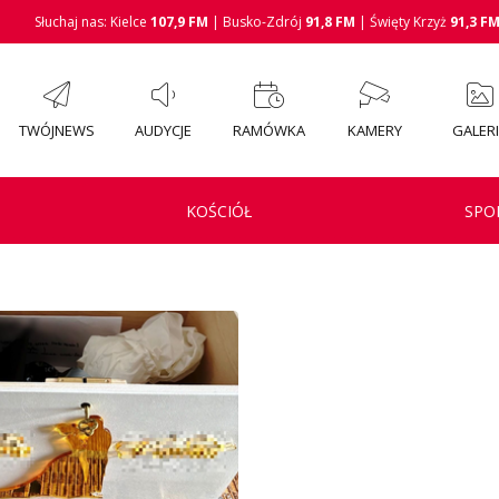
Słuchaj nas: Kielce
107,9 FM
| Busko-Zdrój
91,8 FM
| Święty Krzyż
91,3 F
TWÓJNEWS
AUDYCJE
RAMÓWKA
KAMERY
GALER
KOŚCIÓŁ
SPO