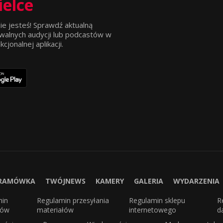
ielce
ie jesteś! Sprawdź aktualną
walnych audycji lub podcastów w
jonalnej aplikacji.
RAMÓWKA
TWÓJNEWS
KAMERY
GALERIA
WYDARZENIA
min
Regulamin przesyłania
Regulamin sklepu
R
sów
materiałów
internetowego
d