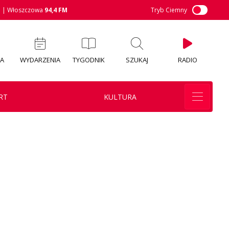
M
| Włoszczowa
94,4 FM
Tryb Ciemny
IA
WYDARZENIA
TYGODNIK
SZUKAJ
RADIO
RT
KULTURA