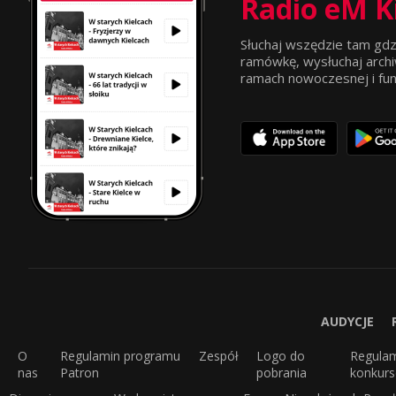
Radio eM K
Słuchaj wszędzie tam gdz
ramówkę, wysłuchaj archi
ramach nowoczesnej i funkc
AUDYCJE
O
Regulamin programu
Zespół
Logo do
Regula
nas
Patron
pobrania
konkur