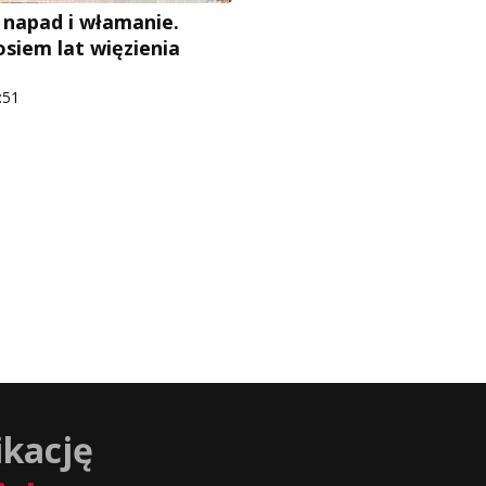
 napad i włamanie.
osiem lat więzienia
:51
ikację