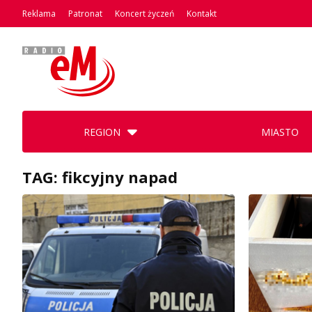
Reklama
Patronat
Koncert życzeń
Kontakt
REGION
MIASTO
TAG: fikcyjny napad