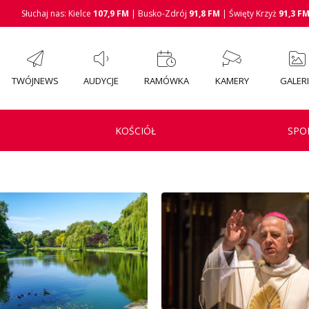
Słuchaj nas: Kielce
107,9 FM
| Busko-Zdrój
91,8 FM
| Święty Krzyż
91,3 F
TWÓJNEWS
AUDYCJE
RAMÓWKA
KAMERY
GALER
KOŚCIÓŁ
SPO