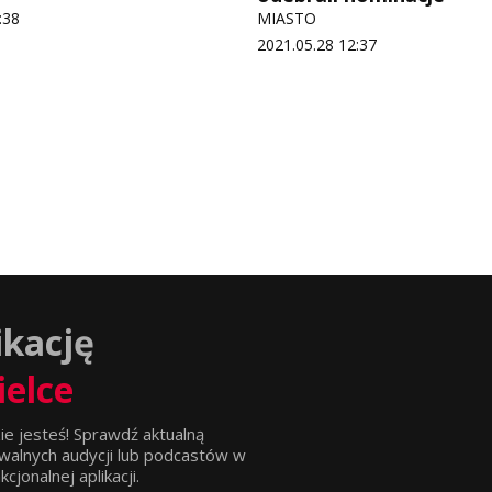
:38
MIASTO
2021.05.28 12:37
ikację
ielce
ie jesteś! Sprawdź aktualną
walnych audycji lub podcastów w
jonalnej aplikacji.