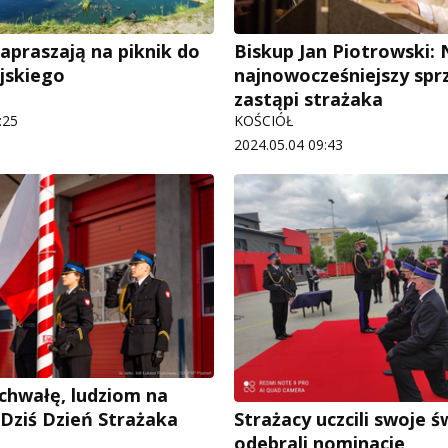
apraszają na piknik do
Biskup Jan Piotrowski:
jskiego
najnowocześniejszy sprz
zastąpi strażaka
:25
KOŚCIÓŁ
2024.05.04 09:43
chwałę, ludziom na
 Dziś Dzień Strażaka
Strażacy uczcili swoje ś
odebrali nominacje