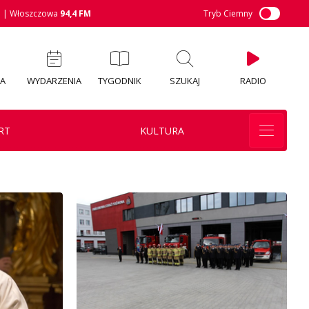
M
| Włoszczowa
94,4 FM
Tryb Ciemny
IA
WYDARZENIA
TYGODNIK
SZUKAJ
RADIO
RT
KULTURA