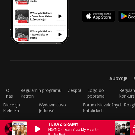
AUDYCJE
O
Regulamin programu
Zespół
Logo do
Regula
nas
Patron
pobrania
konkur
Diecezja
Wydawnictwo
Forum Niezależnych Rozgł
Kielecka
Jedność
Katolickich
TERAZ GRAMY
NSYNC - Tearin' up My Heart -
U
Radio Edit