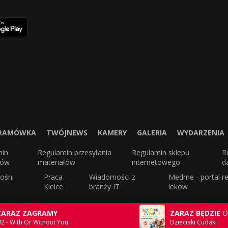
RAMÓWKA
TWÓJNEWS
KAMERY
GALERIA
WYDARZENIA
min
Regulamin przesyłania
Regulamin sklepu
R
sów
materiałów
internetowego
d
ośni
Praca
Wiadomości z
Medme - portal re
Kielce
branży IT
leków
ZARAZ ZAGRAMY
ZARAZ BĘDZIE
O
2 - With Or Without You
Dzieciaki Cudaki