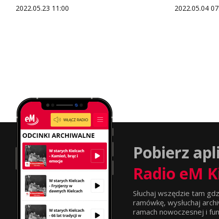
2022.05.23 11:00
2022.05.04 07
Pobierz apl
Radio eM K
Słuchaj wszędzie tam gdz
ramówkę, wysłuchaj archi
ramach nowoczesnej i funkc