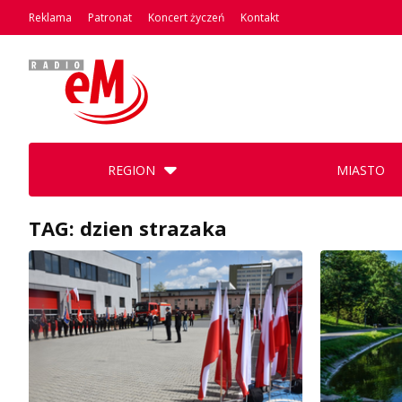
Reklama
Patronat
Koncert życzeń
Kontakt
REGION
MIASTO
TAG: dzien strazaka