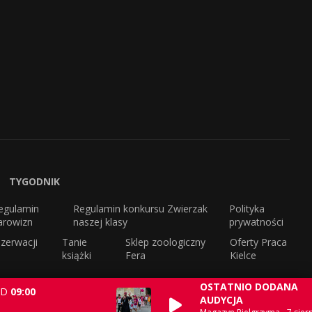
TYGODNIK
egulamin
Regulamin konkursu Zwierzak
Polityka
arowizn
naszej klasy
prywatności
zerwacji
Tanie
Sklep zoologiczny
Oferty Praca
książki
Fera
Kielce
OSTATNIO DODANA
D
09:00
AUDYCJA