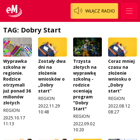
WŁĄCZ RADIO
Logo do pobrania
Pacjent, którego nie zapomnę
Regulamin konkursów
Pasjonaci
TAG: Dobry Start
Regulamin przesyłania materiałów
Piąta strona świata
Regulamin sklepu internetowego
Prawdę mówiąc
Zostały dwa
Coraz mniej
Wyprawka
Trzysta
Regulamin darowizn
Słowo Dnia
dni na
czasu na
szkolna w
złotych na
złożenie
złożenie
regionie.
wyprawkę
Regulamin konkursu Zwierzak naszej klasy
Tak wierzę
wniosków o
wniosku o
Rodzice
szkolną -
„Dobry
„Dobry
otrzymali
rodzice
Polityka prywatności
Weekend z blondynką
start”
start”
już ponad 36
oceniają
milionów
program
REGION
REGION
W starych Kielcach
ZNAJDZIESZ NAS TAKŻE NA
złotych
"Dobry
2022.11.29
2022.08.12
Start"
REGION
10:48
08:27
Wszystko w temacie
REGION
2025.10.17
11:13
2022.09.02
10:20