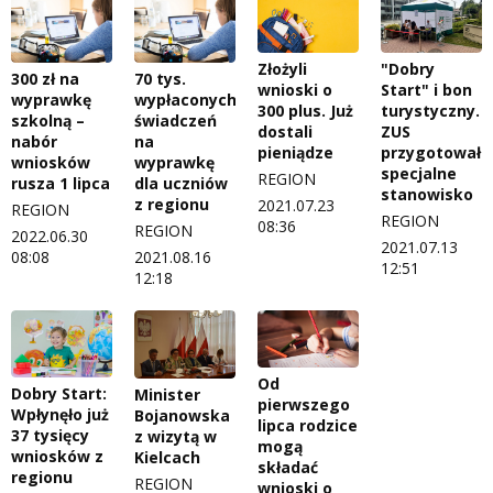
Złożyli
"Dobry
300 zł na
70 tys.
wnioski o
Start" i bon
wyprawkę
wypłaconych
300 plus. Już
turystyczny.
szkolną –
świadczeń
dostali
ZUS
nabór
na
pieniądze
przygotował
wniosków
wyprawkę
specjalne
REGION
rusza 1 lipca
dla uczniów
stanowisko
z regionu
2021.07.23
REGION
REGION
08:36
REGION
2022.06.30
2021.07.13
08:08
2021.08.16
12:51
12:18
Od
Dobry Start:
Minister
pierwszego
Wpłynęło już
Bojanowska
lipca rodzice
37 tysięcy
z wizytą w
mogą
wniosków z
Kielcach
składać
regionu
REGION
wnioski o