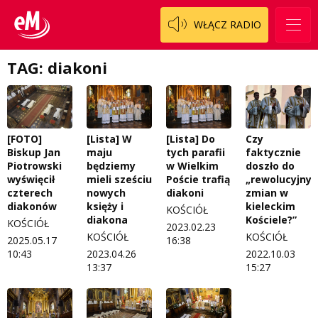
Patronat
Staszowski
Cały ten sport
WŁĄCZ RADIO
Koncert życzeń
Włoszczowski
Dzieciaki Cudaki
Kontakt
TAG: diakoni
Fascynująca nauka
O nas
Historia na fali
Regulamin programu Patron
Modna kultura
[FOTO]
[Lista] W
[Lista] Do
Czy
Biskup Jan
maju
tych parafii
faktycznie
Zespół
OdNowa
Piotrowski
będziemy
w Wielkim
doszło do
wyświęcił
mieli sześciu
Poście trafią
„rewolucyjny
Logo do pobrania
Pacjent, którego nie zapomnę
czterech
nowych
diakoni
zmian w
diakonów
księży i
kieleckim
KOŚCIÓŁ
Regulamin konkursów
Pasjonaci
diakona
Kościele?”
KOŚCIÓŁ
2023.02.23
KOŚCIÓŁ
KOŚCIÓŁ
2025.05.17
16:38
Regulamin przesyłania materiałów
Piąta strona świata
10:43
2023.04.26
2022.10.03
13:37
15:27
Regulamin sklepu internetowego
Prawdę mówiąc
Regulamin darowizn
Słowo Dnia