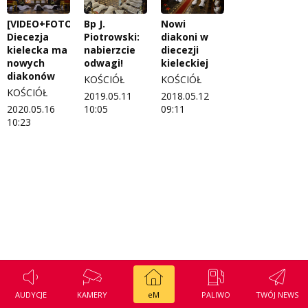
Regulamin konkursu Zwierzak naszej klasy
Tak wierzę
[VIDEO+FOTO]
Bp J.
Nowi
Diecezja
Piotrowski:
diakoni w
Polityka prywatności
Weekend z blondynką
kielecka ma
nabierzcie
diecezji
nowych
odwagi!
kieleckiej
W starych Kielcach
diakonów
ZNAJDZIESZ NAS TAKŻE NA
KOŚCIÓŁ
KOŚCIÓŁ
KOŚCIÓŁ
2019.05.11
2018.05.12
Wszystko w temacie
2020.05.16
10:05
09:11
10:23
AUDYCJE
KAMERY
eM
PALIWO
TWÓJ NEWS